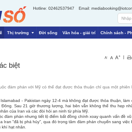
Hotline: 02462537947
Email: mediabooking@iotco
ế
Thị trường
Đời sống
Văn hóa - giải trí
Chính sách - Ph
+
|
A
-
A
A
OCOP
ác biệt
Tiền tệ
Địa ốc
cuộc đàm phán với Mỹ có thể đạt được thỏa thuận chỉ qua một phiên
đô Islamabad - Pakistan ngày 12-4 mà không đạt được thỏa thuận, làm
ung Đông. Sau 21 giờ thương lượng, hai bên vẫn không thể thu hẹp n
t nhân của Iran và các đòi hỏi an ninh từ phía Mỹ.
uộc đàm phán nhưng tiết lộ điểm bất đồng chính xoay quanh vấn đề vũ
ủa Iran "đã bị phá hủy", qua đó trọng tâm đàm phán chuyển sang việc
 khí hạt nhân.