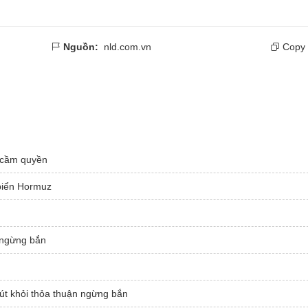
Nguồn:
nld.com.vn
Copy 
 cầm quyền
 biển Hormuz
h ngừng bắn
n
rút khỏi thỏa thuận ngừng bắn