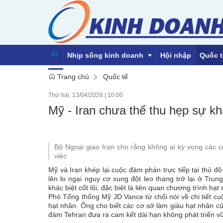
Nhịp sống kinh doanh
Hội nhập
Quốc t
Trang chủ
Quốc tế
Thứ hai, 13/04/2026
|
10:00
Emagazine
Mỹ - Iran chưa thể thu hẹp sự kh
Bộ Ngoại giao Iran cho rằng không ai kỳ vọng các 
việc
Mỹ và Iran khép lại cuộc đàm phán trực tiếp tại thủ 
lên lo ngại nguy cơ xung đột leo thang trở lại ở Tr
khác biệt cốt lõi, đặc biệt là liên quan chương trình hạ
Phó Tổng thống Mỹ JD Vance từ chối nói về chi tiết c
hạt nhân. Ông cho biết các cơ sở làm giàu hạt nhân c
đảm Tehran đưa ra cam kết dài hạn không phát triển vũ