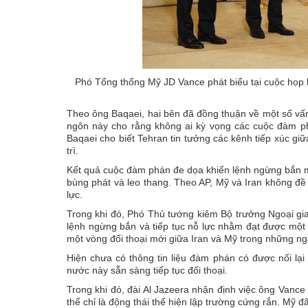
Phó Tổng thống Mỹ JD Vance phát biểu tại cuộc họp 
Theo ông Baqaei, hai bên đã đồng thuận về một số vấ
ngôn này cho rằng không ai kỳ vọng các cuộc đàm ph
Baqaei cho biết Tehran tin tưởng các kênh tiếp xúc giữ
trì.
Kết quả cuộc đàm phán đe dọa khiến lệnh ngừng bắn mới
bùng phát và leo thang. Theo AP, Mỹ và Iran không đề 
lực.
Trong khi đó, Phó Thủ tướng kiêm Bộ trưởng Ngoại gia
lệnh ngừng bắn và tiếp tục nỗ lực nhằm đạt được một
một vòng đối thoại mới giữa Iran và Mỹ trong những ngà
Hiện chưa có thông tin liệu đàm phán có được nối lạ
nước này sẵn sàng tiếp tục đối thoại.
Trong khi đó, đài Al Jazeera nhận định việc ông Vanc
thể chỉ là động thái thể hiện lập trường cứng rắn. Mỹ đ