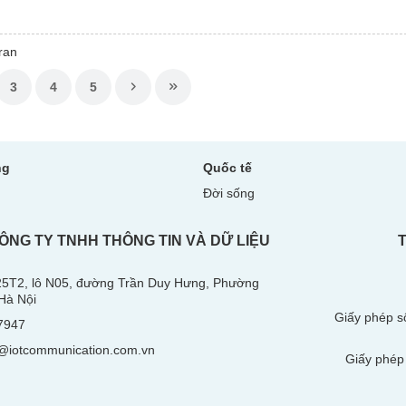
ran
3
4
5
ng
Quốc tế
Đời sống
ÔNG TY TNHH THÔNG TIN VÀ DỮ LIỆU
 25T2, lô N05, đường Trần Duy Hưng, Phường
Hà Nội
Giấy phép s
7947
@iotcommunication.com.vn
Giấy phép