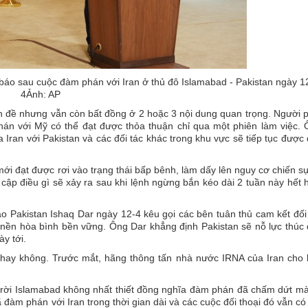
báo sau cuộc đàm phán với Iran ở thủ đô Islamabad - Pakistan ngày 1
4Ảnh: AP
n đề nhưng vẫn còn bất đồng ở 2 hoặc 3 nội dung quan trọng. Người 
án với Mỹ có thể đạt được thỏa thuận chỉ qua một phiên làm việc.
a Iran với Pakistan và các đối tác khác trong khu vực sẽ tiếp tục được
 đạt được rơi vào trạng thái bấp bênh, làm dấy lên nguy cơ chiến sự
cập điều gì sẽ xảy ra sau khi lệnh ngừng bắn kéo dài 2 tuần này hết 
o Pakistan Ishaq Dar ngày 12-4 kêu gọi các bên tuân thủ cam kết đối
 nền hòa bình bền vững. Ông Dar khẳng định Pakistan sẽ nỗ lực thúc
y tới.
i hay không. Trước mắt, hãng thông tấn nhà nước IRNA của Iran cho 
e rời Islamabad không nhất thiết đồng nghĩa đàm phán đã chấm dứt m
ã đàm phán với Iran trong thời gian dài và các cuộc đối thoại đó vẫn có