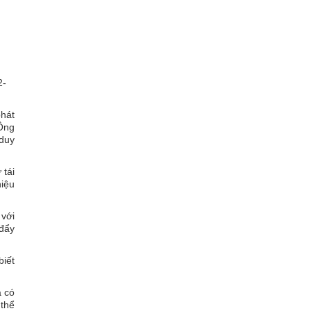
2-
phát
 Ông
 duy
 tái
hiệu
 với
 đẩy
biết
à có
 thể