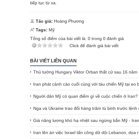
tiếp tục từ xa.
Tác giả:
Hoàng Phương
Tags:
Mỹ
Tổng số điểm của bài viết là:
0
trong
0
đánh giá
Click để đánh giá bài viết
BÀI VIẾT LIÊN QUAN
Thủ tướng Hungary Viktor Orban thất cử sau 16 năm
Iran phát cảnh cáo cuối cùng với tàu chiến Mỹ tại eo
Người dân Mỹ có quan điểm gì về cuộc chiến ở Iran?
Nga và Ukraine trao đổi hàng trăm tù binh trước lện
Giá năng lượng khó hạ nhiệt sau ngừng bắn Mỹ - Ira
Iran lên án việc Israel tấn công dữ dội Lebanon, dọa 