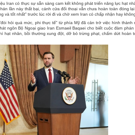
ệu Iran có thực sự sẵn sàng cam kết không phát triển năng lực hạt nh
án lần này thất bại, cánh cửa đối thoại vẫn chưa hoàn toàn đóng lại
g và tốt nhất" trước lúc rời đi và chờ xem Iran có chấp nhận hay khôn
đòi hỏi quá mức, phi thực tế" từ phía Mỹ đã cản trở việc hình thành
hát ngôn Bộ Ngoại giao Iran Esmaeil Baqaei cho biết cuộc đàm phán
hí hạt nhân, bồi thường xung đột, dỡ bỏ trừng phạt, chấm dứt hoàn 