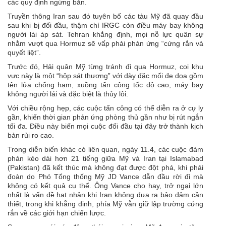
các quy định ngừng bắn.
Truyền thông Iran sau đó tuyên bố các tàu Mỹ đã quay đầu
sau khi bị đối đầu, thậm chí IRGC còn điều máy bay không
người lái áp sát. Tehran khẳng định, mọi nỗ lực quân sự
nhằm vượt qua Hormuz sẽ vấp phải phản ứng “cứng rắn và
quyết liệt”.
Trước đó, Hải quân Mỹ từng tránh đi qua Hormuz, coi khu
vực này là một “hộp sát thương” với dày đặc mối đe dọa gồm
tên lửa chống hạm, xuồng tấn công tốc độ cao, máy bay
không người lái và đặc biệt là thủy lôi.
Với chiều rộng hẹp, các cuộc tấn công có thể diễn ra ở cự ly
gần, khiến thời gian phản ứng phòng thủ gần như bị rút ngắn
tối đa. Điều này biến mọi cuộc đối đầu tại đây trở thành kịch
bản rủi ro cao.
Trong diễn biến khác có liên quan, ngày 11.4, các cuộc
đàm
phán kéo dài hơn 21 tiếng giữa Mỹ và Iran
tại Islamabad
(Pakistan) đã kết thúc mà không đạt được đột phá, khi phái
đoàn do Phó Tổng thống Mỹ JD Vance dẫn đầu rời đi mà
không có kết quả cụ thể. Ông Vance cho hay, trở ngại lớn
nhất là vấn đề hạt nhân khi Iran không đưa ra bảo đảm cần
thiết, trong khi khẳng định, phía Mỹ vẫn giữ lập trường cứng
rắn về các giới hạn chiến lược.