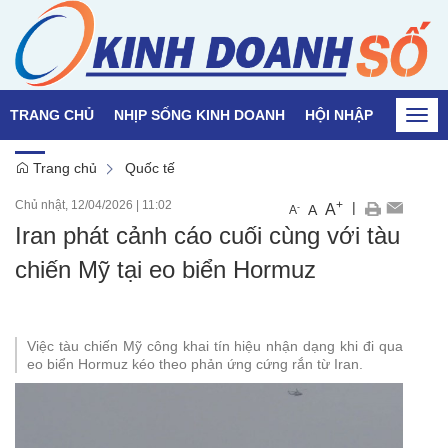
TRANG CHỦ
NHỊP SỐNG KINH DOANH
HỘI NHẬP
QUỐC T
Togg
navi
Trang chủ
Quốc tế
Chủ nhật, 12/04/2026
|
11:02
+
|
A
-
A
A
Iran phát cảnh cáo cuối cùng với tàu
chiến Mỹ tại eo biển Hormuz
Việc tàu chiến Mỹ công khai tín hiệu nhận dạng khi đi qua
eo biển Hormuz kéo theo phản ứng cứng rắn từ Iran.