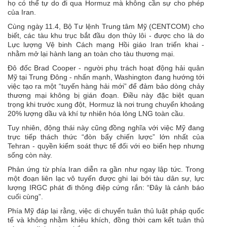
họ có thể tự do đi qua Hormuz mà không cần sự cho phép
của Iran.
Cùng ngày 11.4, Bộ Tư lệnh Trung tâm Mỹ (CENTCOM) cho
biết, các tàu khu trục bắt đầu dọn thủy lôi - được cho là do
Lực lượng Vệ binh Cách mạng Hồi giáo Iran triển khai -
nhằm mở lại hành lang an toàn cho
tàu thương mại
.
Đô đốc Brad Cooper - người phụ trách hoạt động hải quân
Mỹ tại Trung Đông - nhấn mạnh, Washington đang hướng tới
việc tạo ra một “tuyến hàng hải mới” để đảm bảo dòng chảy
thương mại không bị gián đoạn. Điều này đặc biệt quan
trọng khi trước xung đột, Hormuz là nơi trung chuyển khoảng
20% lượng dầu và khí tự nhiên hóa lỏng LNG toàn cầu.
Tuy nhiên, động thái này cũng đồng nghĩa với việc Mỹ đang
trực tiếp thách thức “đòn bẩy chiến lược” lớn nhất của
Tehran - quyền kiểm soát thực tế đối với eo biển hẹp nhưng
sống còn này.
Phản ứng từ phía Iran diễn ra gần như ngay lập tức. Trong
một đoạn liên lạc vô tuyến được ghi lại bởi tàu dân sự, lực
lượng IRGC phát đi thông điệp cứng rắn: “Đây là cảnh báo
cuối cùng”.
Phía Mỹ đáp lại rằng, việc di chuyển tuân thủ luật pháp quốc
tế và không nhằm khiêu khích, đồng thời cam kết tuân thủ