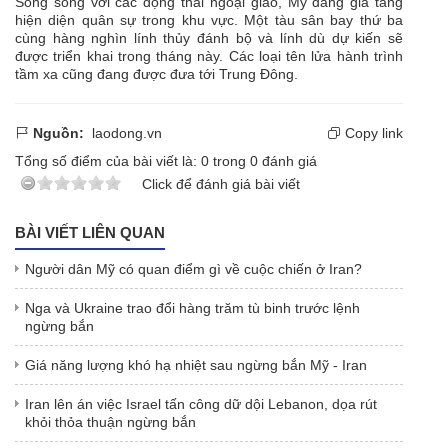
Song song với các động thái ngoại giao, Mỹ đang gia tăng
hiện diện quân sự trong khu vực. Một tàu sân bay thứ ba
cùng hàng nghìn lính
thủy đánh bộ và lính dù dự kiến sẽ
được triển khai trong tháng này. Các loại tên lửa hành trình
tầm xa cũng đang được đưa tới Trung Đông.
Nguồn:
laodong.vn
Copy link
Tổng số điểm của bài viết là:
0
trong
0
đánh giá
Click để đánh giá bài viết
BÀI VIẾT LIÊN QUAN
Người dân Mỹ có quan điểm gì về cuộc chiến ở Iran?
Nga và Ukraine trao đổi hàng trăm tù binh trước lệnh
ngừng bắn
Giá năng lượng khó hạ nhiệt sau ngừng bắn Mỹ - Iran
Iran lên án việc Israel tấn công dữ dội Lebanon, dọa rút
khỏi thỏa thuận ngừng bắn