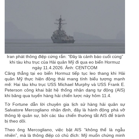
Iran phát thông điệp cứng rắn: “Đây là cảnh báo cuối cùng”
khi tàu khu trục của Hải quân Mỹ đi qua eo biển Hormuz
ngày 11.4.2026. Ảnh: CENTCOM
Căng thẳng tại
eo biển Hormuz
tiếp tục leo thang khi Hải
quân Mỹ thực hiện động thái mang tính biểu tượng mạnh
mẽ: Hai tàu khu trục USS Michael Murphy và USS Frank E.
Peterson công khai bật hệ thống nhận dạng tự động (AIS)
khi băng qua tuyến hàng hải chiến lược này hôm 11.4.
Tờ Fortune dẫn lời chuyên gia lịch sử hàng hải quân sự
Salvatore Mercogliano nhận định, đây là hành động phá vỡ
thông lệ quân sự, bởi các tàu chiến thường tắt AIS để tránh
bị theo dõi.
Theo ông Mercogliano, việc bật AIS “không thể là ngẫu
nhiên”, mà là thông điệp có chủ đích: Mỹ muốn chứng minh