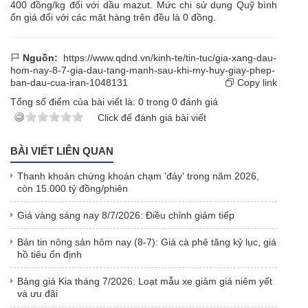
400 đồng/kg đối với dầu mazut. Mức chi sử dụng Quỹ bình
ổn giá đối với các mặt hàng trên đều là 0 đồng.
Nguồn:
https://www.qdnd.vn/kinh-te/tin-tuc/gia-xang-dau-
hom-nay-8-7-gia-dau-tang-manh-sau-khi-my-huy-giay-phep-
ban-dau-cua-iran-1048131
Copy link
Tổng số điểm của bài viết là:
0
trong
0
đánh giá
Click để đánh giá bài viết
BÀI VIẾT LIÊN QUAN
Thanh khoản chứng khoán chạm 'đáy' trong năm 2026,
còn 15.000 tỷ đồng/phiên
Giá vàng sáng nay 8/7/2026: Điều chỉnh giảm tiếp
Bản tin nông sản hôm nay (8-7): Giá cà phê tăng kỷ lục, giá
hồ tiêu ổn định
Bảng giá Kia tháng 7/2026: Loạt mẫu xe giảm giá niêm yết
và ưu đãi