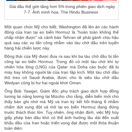
Giá dầu thế giới tăng hơn 5% trong phiên giao dịch ngày
7-7. Ảnh minh họa: The Hindu Business
Một quan chức Mỹ cho biết, Washington đã lên án các hành
động của Iran tại
eo biển Hormuz
là "hoàn toàn không thể
chấp nhận được" và cảnh báo Tehran sẽ phải gánh chịu hậu
quả sau các vụ tấn công nhằm vào tàu chở dầu trên tuyến
hàng hải chiến lược này.
Động thái của Mỹ được đưa ra sau khi ba tàu chở dầu bị tấn
công tại eo biển Hormuz. Trong đó có một tàu chở khí tự
nhiên hóa lỏng (LNG) của Qatar mà Doha cáo buộc đã bị
máy bay không người lái của Iran tập kích. Một tàu chở dầu
thô treo cờ Saudi Arabia, được cho là siêu tàu chở dầu
Wedyan cũng bị hư hại ngoài khơi Oman.
Ông Bob Yawger, Giám đốc phụ trách giao dịch hợp đồng
tương lai năng lượng tại Mizuho cho rằng, diễn biến mới cho
thấy bản ghi nhớ mà Mỹ và Iran ký kết hồi tháng 6 nhằm
chấm dứt xung đột và mở lại eo biển Hormuz đang đứng
trước thách thức lớn. Tuy nhiên, ông nhận định, việc Mỹ hủy
giấy phép bán dầu khó có thể ảnh hưởng lâu dài đến xuất
khẩu dầu của Iran hoặc triển vọng đạt được một thỏa thuận
toàn diện.