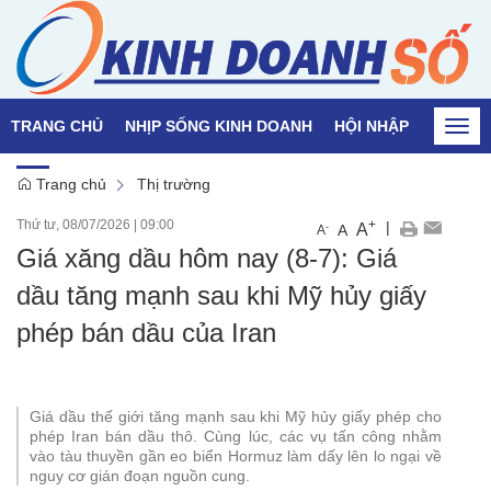
TRANG CHỦ
NHỊP SỐNG KINH DOANH
HỘI NHẬP
QUỐC T
Togg
navi
Trang chủ
Thị trường
Thứ tư, 08/07/2026
|
09:00
+
|
A
-
A
A
Giá xăng dầu hôm nay (8-7): Giá
dầu tăng mạnh sau khi Mỹ hủy giấy
phép bán dầu của Iran
Giá dầu thế giới tăng mạnh sau khi Mỹ hủy giấy phép cho
phép Iran bán dầu thô. Cùng lúc, các vụ tấn công nhằm
vào tàu thuyền gần eo biển Hormuz làm dấy lên lo ngại về
nguy cơ gián đoạn nguồn cung.