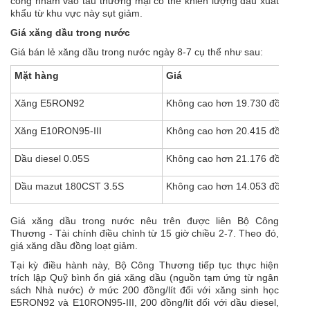
công nhằm vào tàu thương mại có thể khiến lượng dầu xuất
khẩu từ khu vực này sụt giảm.
Giá xăng dầu trong nước
Giá bán lẻ xăng dầu trong nước ngày 8-7 cụ thể như sau:
Mặt hàng
Giá
Xăng E5RON92
Không cao hơn 19.730 đồng/lít
Xăng E10RON95-III
Không cao hơn 20.415 đồng/lít
Dầu diesel 0.05S
Không cao hơn 21.176 đồng/lít
Dầu mazut 180CST 3.5S
Không cao hơn 14.053 đồng/kg
Giá xăng dầu trong nước nêu trên được liên Bộ Công
Thương - Tài chính điều chỉnh từ 15 giờ chiều 2-7. Theo đó,
giá xăng dầu đồng loạt giảm.
Tại kỳ điều hành này, Bộ Công Thương tiếp tục thực hiện
trích lập Quỹ bình ổn giá xăng dầu (nguồn tạm ứng từ ngân
sách Nhà nước) ở mức 200 đồng/lít đối với xăng sinh học
E5RON92 và E10RON95-III, 200 đồng/lít đối với dầu
diesel,