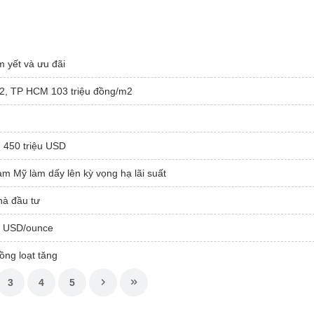
m yết và ưu đãi
/m2, TP HCM 103 triệu đồng/m2
n 450 triệu USD
làm Mỹ làm dấy lên kỳ vọng hạ lãi suất
hà đầu tư
00 USD/ounce
ồng loạt tăng
3
4
5