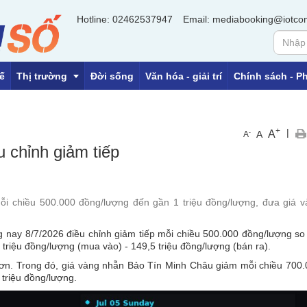
Hotline: 02462537947
Email: mediabooking@iotco
ế
Thị trường
Đời sống
Văn hóa - giải trí
Chính sách - Ph
+
|
A
-
A
A
OCOP
 chỉnh giảm tiếp
Tiền tệ
Địa ốc
ỗi chiều 500.000 đồng/lượng đến gần 1 triệu đồng/lượng, đưa giá 
 nay 8/7/2026 điều chỉnh giảm tiếp mỗi chiều 500.000 đồng/lượng so
riệu đồng/lượng (mua vào) - 149,5 triệu đồng/lượng (bán ra).
hơn. Trong đó, giá vàng nhẫn Bảo Tín Minh Châu giảm mỗi chiều 700
triệu đồng/lượng.