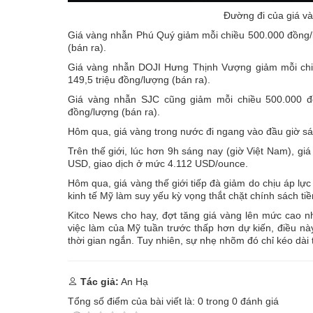
Đường đi của giá và
Giá vàng nhẫn Phú Quý giảm mỗi chiều 500.000 đồng/l
(bán ra).
Giá vàng nhẫn DOJI Hưng Thịnh Vượng giảm mỗi chiề
149,5 triệu đồng/lượng (bán ra).
Giá vàng nhẫn SJC cũng giảm mỗi chiều 500.000 đồ
đồng/lượng (bán ra).
Hôm qua, giá vàng trong nước đi ngang vào đầu giờ sá
Trên thế giới, lúc hơn 9h sáng nay (giờ Việt Nam), gi
USD, giao dịch ở mức 4.112 USD/ounce.
Hôm qua, giá vàng thế giới tiếp đà giảm do chịu áp lực 
kinh tế Mỹ làm suy yếu kỳ vọng thắt chặt chính sách tiề
Kitco News cho hay, đợt tăng giá vàng lên mức cao n
việc làm của Mỹ tuần trước thấp hơn dự kiến, điều này
thời gian ngắn. Tuy nhiên, sự nhẹ nhõm đó chỉ kéo dài 
Tác giả:
An Hạ
Tổng số điểm của bài viết là:
0
trong
0
đánh giá