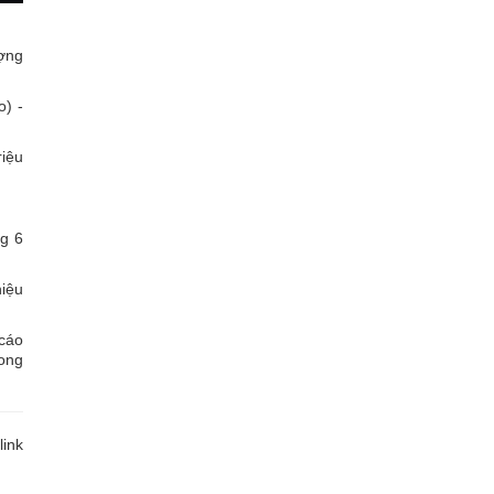
ượng
) -
iệu
ng 6
hiệu
 cáo
rong
link