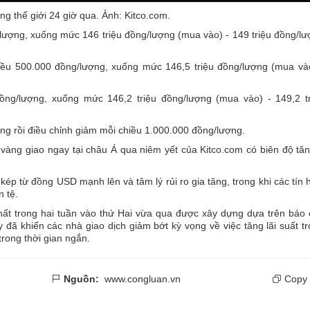
ng thế giới 24 giờ qua. Ảnh: Kitco.com.
ượng, xuống mức 146 triệu đồng/lượng (mua vào) - 149 triệu đồng/l
u 500.000 đồng/lượng, xuống mức 146,5 triệu đồng/lượng (mua vào
ng/lượng, xuống mức 146,2 triệu đồng/lượng (mua vào) - 149,2 tr
ng rồi điều chỉnh giảm mỗi chiều 1.000.000 đồng/lượng.
á vàng giao ngay tại châu Á qua niêm yết của Kitco.com có biên độ tă
kép từ đồng USD mạnh lên và tâm lý rủi ro gia tăng, trong khi các tín 
n tệ.
hất trong hai tuần vào thứ Hai vừa qua được xây dựng dựa trên báo
 đã khiến các nhà giao dịch giảm bớt kỳ vọng về việc tăng lãi suất t
trong thời gian ngắn.
Nguồn:
www.congluan.vn
Copy 