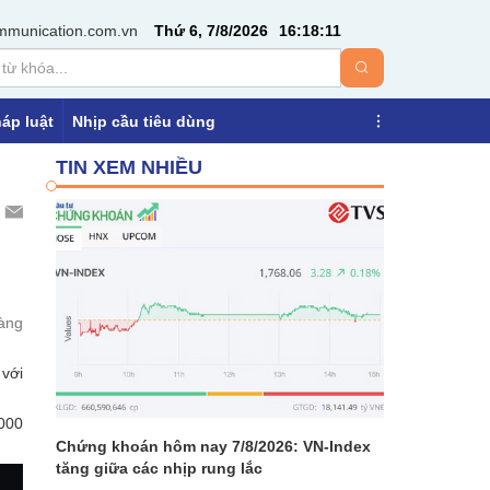
mmunication.com.vn
Thứ 6, 7/8/2026
16
:
18
:
11
áp luật
Nhịp cầu tiêu dùng
TIN XEM NHIỀU
vàng
 với
.000
Chứng khoán hôm nay 7/8/2026: VN-Index
tăng giữa các nhịp rung lắc