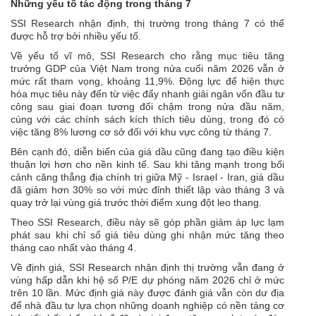
Những yếu tố tác động trong tháng 7
SSI Research nhận định, thị trường trong tháng 7 có thể
được hỗ trợ bởi nhiều yếu tố.
Về yếu tố vĩ mô, SSI Research cho rằng mục tiêu tăng
trưởng GDP của Việt Nam trong nửa cuối năm 2026 vẫn ở
mức rất tham vọng, khoảng 11,9%. Động lực để hiện thực
hóa mục tiêu này đến từ việc đẩy nhanh giải ngân vốn đầu tư
công sau giai đoạn tương đối chậm trong nửa đầu năm,
cùng với các chính sách kích thích tiêu dùng, trong đó có
việc tăng 8% lương cơ sở đối với khu vực công từ tháng 7.
Bên cạnh đó, diễn biến của giá dầu cũng đang tạo điều kiện
thuận lợi hơn cho nền kinh tế. Sau khi tăng mạnh trong bối
cảnh căng thẳng địa chính trị giữa Mỹ - Israel - Iran, giá dầu
đã giảm hơn 30% so với mức đỉnh thiết lập vào tháng 3 và
quay trở lại vùng giá trước thời điểm xung đột leo thang.
Theo SSI Research, điều này sẽ góp phần giảm áp lực lạm
phát sau khi chỉ số giá tiêu dùng ghi nhận mức tăng theo
tháng cao nhất vào tháng 4.
Về định giá, SSI Research nhận định thị trường vẫn đang ở
vùng hấp dẫn khi hệ số P/E dự phóng năm 2026 chỉ ở mức
trên 10 lần. Mức định giá này được đánh giá vẫn còn dư địa
để nhà đầu tư lựa chọn những doanh nghiệp có nền tảng cơ