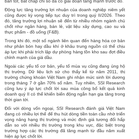
bản tốt, bất chấp chỉ số đã có giai đoạn tăng mạnh trước đó.
Động lực tăng trưởng lợi nhuận của doanh nghiệp niêm yết
cũng được kỳ vọng tiếp tục duy trì trong quý II/2026. Theo
đó, tăng trưởng lợi nhuận sẽ đến từ nhiều nhóm ngành chủ
chốt như ngân hàng, bán lẻ, vật liệu xây dựng, cao su và
thực phẩm - đồ uống (F&B).
Trong khi đó, một số ngành liên quan đến hàng hóa cơ bản
như phân bón hay dầu khí ở khâu trung nguồn có thể chịu
áp lực khi phải trích lập dự phòng hàng tồn kho sau đợt điều
chỉnh mạnh của giá dầu.
Ngoài các yếu tố cơ bản, yếu tố mùa vụ cũng đang ủng hộ
thị trường. Dữ liệu lịch sử cho thấy kể từ năm 2011, thị
trường chứng khoán Việt Nam ghi nhận mức sinh lời dương
trong tháng 7 ở gần 70% số năm. Tuy nhiên, SSI Research
cũng lưu ý áp lực chốt lời sau mùa công bố kết quả kinh
doanh quý II có thể khiến biến động ngắn hạn gia tăng trong
thời gian tới.
Đối với dòng vốn ngoại, SSI Research đánh giá Việt Nam
đang có nhiều lợi thế để thu hút dòng tiền toàn cầu nhờ triển
vọng nâng hạng thị trường và mức định giá tương đối hấp
dẫn so với nhiều thị trường trong khu vực, đặc biệt trong
trường hợp các thị trường đã tăng mạnh từ đầu năm xuất
hiện áp lực chốt lời.