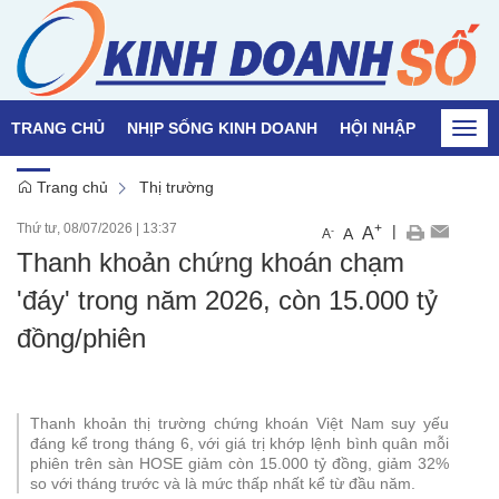
TRANG CHỦ
NHỊP SỐNG KINH DOANH
HỘI NHẬP
QUỐC T
Togg
navi
Trang chủ
Thị trường
Thứ tư, 08/07/2026
|
13:37
+
|
A
-
A
A
Thanh khoản chứng khoán chạm
'đáy' trong năm 2026, còn 15.000 tỷ
đồng/phiên
Thanh khoản thị trường chứng khoán Việt Nam suy yếu
đáng kể trong tháng 6, với giá trị khớp lệnh bình quân mỗi
phiên trên sàn HOSE giảm còn 15.000 tỷ đồng, giảm 32%
so với tháng trước và là mức thấp nhất kể từ đầu năm.