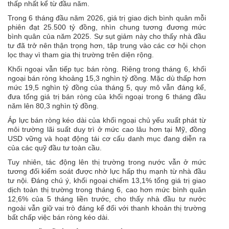
thấp nhất kể từ đầu năm.
Trong 6 tháng đầu năm 2026, giá trị giao dịch bình quân mỗi
phiên đạt 25.500 tỷ đồng, nhìn chung tương đương mức
bình quân của năm 2025. Sự sụt giảm này cho thấy nhà đầu
tư đã trở nên thận trọng hơn, tập trung vào các cơ hội chọn
lọc thay vì tham gia thị trường trên diện rộng.
Khối ngoại vẫn tiếp tục bán ròng. Riêng trong tháng 6, khối
ngoại bán ròng khoảng 15,3 nghìn tỷ đồng. Mặc dù thấp hơn
mức 19,5 nghìn tỷ đồng của tháng 5, quy mô vẫn đáng kể,
đưa tổng giá trị bán ròng của khối ngoại trong 6 tháng đầu
năm lên 80,3 nghìn tỷ đồng.
Áp lực bán ròng kéo dài của khối ngoại chủ yếu xuất phát từ
môi trường lãi suất duy trì ở mức cao lâu hơn tại Mỹ, đồng
USD vững và hoạt động tái cơ cấu danh mục đang diễn ra
của các quỹ đầu tư toàn cầu.
Tuy nhiên, tác động lên thị trường trong nước vẫn ở mức
tương đối kiểm soát được nhờ lực hấp thụ mạnh từ nhà đầu
tư nội. Đáng chú ý, khối ngoại chiếm 13,1% tổng giá trị giao
dịch toàn thị trường trong tháng 6, cao hơn mức bình quân
12,6% của 5 tháng liền trước, cho thấy nhà đầu tư nước
ngoài vẫn giữ vai trò đáng kể đối với thanh khoản thị trường
bất chấp việc bán ròng kéo dài.