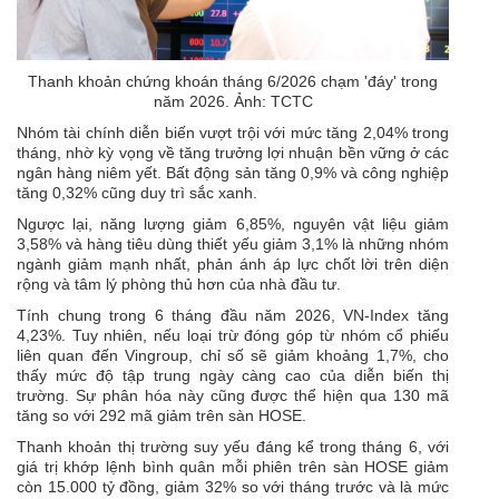
Thanh khoản chứng khoán tháng 6/2026 chạm 'đáy' trong
năm 2026. Ảnh: TCTC
Nhóm tài chính diễn biến vượt trội với mức tăng 2,04% trong
tháng, nhờ kỳ vọng về tăng trưởng lợi nhuận bền vững ở các
ngân hàng niêm yết. Bất động sản tăng 0,9% và công nghiệp
tăng 0,32% cũng duy trì sắc xanh.
Ngược lại, năng lượng giảm 6,85%, nguyên vật liệu giảm
3,58% và hàng tiêu dùng thiết yếu giảm 3,1% là những nhóm
ngành giảm mạnh nhất, phản ánh áp lực chốt lời trên diện
rộng và tâm lý phòng thủ hơn của nhà đầu tư.
Tính chung trong 6 tháng đầu năm 2026, VN-Index tăng
4,23%. Tuy nhiên, nếu loại trừ đóng góp từ nhóm cổ phiếu
liên quan đến Vingroup, chỉ số sẽ giảm khoảng 1,7%, cho
thấy mức độ tập trung ngày càng cao của diễn biến thị
trường. Sự phân hóa này cũng được thể hiện qua 130 mã
tăng so với 292 mã giảm trên sàn HOSE.
Thanh khoản thị trường suy yếu đáng kể trong tháng 6, với
giá trị khớp lệnh bình quân mỗi phiên trên sàn HOSE giảm
còn 15.000 tỷ đồng, giảm 32% so với tháng trước và là mức