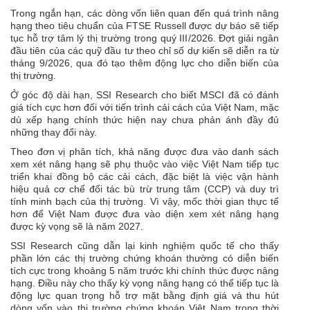
Trong ngắn hạn, các dòng vốn liên quan đến quá trình nâng
hạng theo tiêu chuẩn của FTSE Russell được dự báo sẽ tiếp
tục hỗ trợ tâm lý thị trường trong quý III/2026. Đợt giải ngân
đầu tiên của các quỹ đầu tư theo chỉ số dự kiến sẽ diễn ra từ
tháng 9/2026, qua đó tạo thêm động lực cho diễn biến của
thị trường.
Ở góc độ dài hạn, SSI Research cho biết MSCI đã có đánh
giá tích cực hơn đối với tiến trình cải cách của Việt Nam, mặc
dù xếp hạng chính thức hiện nay chưa phản ánh đầy đủ
những thay đổi này.
Theo đơn vị phân tích, khả năng được đưa vào danh sách
xem xét nâng hạng sẽ phụ thuộc vào việc Việt Nam tiếp tục
triển khai đồng bộ các cải cách, đặc biệt là việc vận hành
hiệu quả cơ chế đối tác bù trừ trung tâm (CCP) và duy trì
tính minh bạch của thị trường. Vì vậy, mốc thời gian thực tế
hơn để Việt Nam được đưa vào diện xem xét nâng hạng
được kỳ vọng sẽ là năm 2027.
SSI Research cũng dẫn lại kinh nghiệm quốc tế cho thấy
phần lớn các thị trường chứng khoán thường có diễn biến
tích cực trong khoảng 5 năm trước khi chính thức được nâng
hạng. Điều này cho thấy kỳ vọng nâng hạng có thể tiếp tục là
động lực quan trọng hỗ trợ mặt bằng định giá và thu hút
dòng vốn vào thị trường chứng khoán Việt Nam trong thời