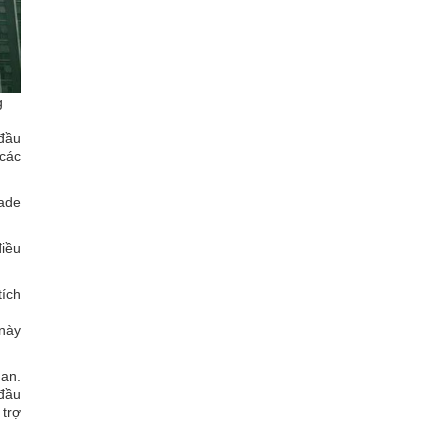
g
 đầu
 các
rade
điều
tích
 này
uan.
 đầu
 trợ