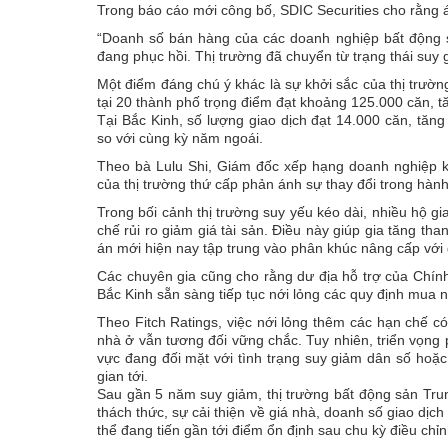
Trong báo cáo mới công bố, SDIC Securities cho rằng á
“Doanh số bán hàng của các doanh nghiệp bất động s
đang phục hồi. Thị trường đã chuyển từ trạng thái suy 
Một điểm đáng chú ý khác là sự khởi sắc của thị trườn
tại 20 thành phố trọng điểm đạt khoảng 125.000 căn, t
Tại Bắc Kinh, số lượng giao dịch đạt 14.000 căn, tăn
so với cùng kỳ năm ngoái.
Theo bà Lulu Shi, Giám đốc xếp hạng doanh nghiệp k
của thị trường thứ cấp phản ánh sự thay đổi trong hàn
Trong bối cảnh thị trường suy yếu kéo dài, nhiều hộ g
chế rủi ro giảm giá tài sản. Điều này giúp gia tăng th
án mới hiện nay tập trung vào phân khúc nâng cấp với
Các chuyên gia cũng cho rằng dư địa hỗ trợ của Chính
Bắc Kinh sẵn sàng tiếp tục nới lỏng các quy định mua n
Theo Fitch Ratings, việc nới lỏng thêm các hạn chế có
nhà ở vẫn tương đối vững chắc. Tuy nhiên, triển vọng
vực đang đối mặt với tình trạng suy giảm dân số hoặc
gian tới.
Sau gần 5 năm suy giảm, thị trường bất động sản Tru
thách thức, sự cải thiện về giá nhà, doanh số giao dịc
thể đang tiến gần tới điểm ổn định sau chu kỳ điều chỉn