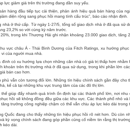
p lực giảm giá trên thị trường đang dần suy yếu.
ản hàng đầu tiếp tục cải thiện, phản ánh hiệu quả bán hàng của n
giảm diện rộng sang phục hồi mang tính cấu trúc”, báo cáo nhận định.
g nhà ở thứ cấp. Từ ngày 1-27/5, tổng số giao dịch nhà ở đã qua sử 
ăng 23,2% so với cùng kỳ năm trước.
g 20%, trong khi Thượng Hải ghi nhận khoảng 23.000 giao dịch, tăng
hu vực châu Á - Thái Bình Dương của Fitch Ratings, xu hướng phục
h vi của người mua nhà.
ia đình có xu hướng lựa chọn những căn nhà có giá trị thấp hơn nhằm
anh khoản trên thị trường nhà ở đã qua sử dụng, trong khi phần lớn cá
 giá bán cao hơn.
 phủ vẫn còn tương đối lớn. Những tín hiệu chính sách gần đây cho 
hà, kể cả tại những khu vực trung tâm của các đô thị lớn.
 thể giúp đẩy nhanh quá trình ổn định tại các thành phố lớn, nơi nhu
 phục hồi sẽ không đồng đều giữa các khu vực. Các thành phố nhỏ và
 tăng trưởng công nghiệp chậm có thể vẫn chịu áp lực kéo dài trong 
ng Quốc đang cho thấy những tín hiệu phục hồi rõ nét hơn. Dù còn n
h và kỳ vọng chính sách đang góp phần củng cố niềm tin rằng thị trườn
h kéo dài.