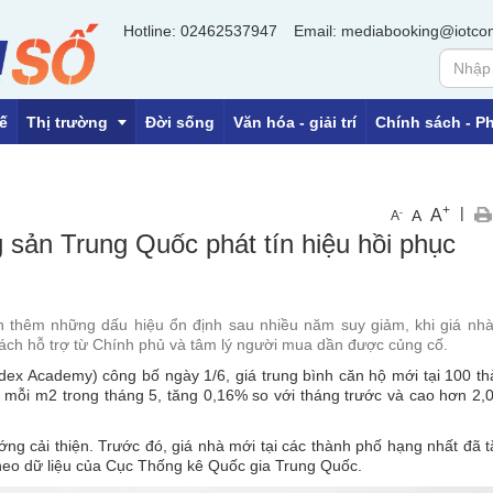
Hotline: 02462537947
Email: mediabooking@iotco
ế
Thị trường
Đời sống
Văn hóa - giải trí
Chính sách - Ph
+
|
A
-
A
A
OCOP
g sản Trung Quốc phát tín hiệu hồi phục
Tiền tệ
Địa ốc
n thêm những dấu hiệu ổn định sau nhiều năm suy giảm, khi giá nh
 sách hỗ trợ từ Chính phủ và tâm lý người mua dần được củng cố.
dex Academy) công bố ngày 1/6, giá trung bình căn hộ mới tại 100 t
 mỗi m2 trong tháng 5, tăng 0,16% so với tháng trước và cao hơn 2
ướng cải thiện. Trước đó, giá nhà mới tại các thành phố hạng nhất đã 
theo dữ liệu của Cục Thống kê Quốc gia Trung Quốc.