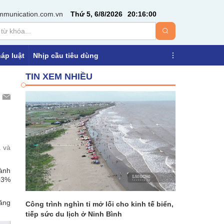
mmunication.com.vn
Thứ 5, 6/8/2026
20
:
16
:
01
áp luật
Nhịp cầu tiêu dùng
TIN XEM NHIỀU
à và
hành
,03%
tăng
Công trình nghìn tỉ mở lối cho kinh tế biển,
tiếp sức du lịch ở Ninh Bình