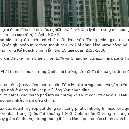
giai đoạn điều chỉnh khắc nghiệt nhất", với tâm lý thị trường nói chun
biến tích cực rõ rệt". Ảnh: SCMP.
 tạo hiệu ứng lên nhóm cổ phiếu bất động sản. Trong phiên giao dịch
ung Quốc ghi nhận mức tăng mạnh sau khi Hội đồng Nhà nước công bố
rọng trong Kế hoạch 5 năm lần thứ 15 giai đoạn 2026-2030.
g khi Deluxe Family tăng hơn 10% và Shanghai Lujiazui Finance & T
Phát triển E-house Trung Quốc, thị trường có thể đã đi qua giai đoạn 
qua thời kỳ suy giảm mạnh nhất. Tâm lý thị trường đang chuyển biến 
 giá nhà ở đang dần khép lại”, ông Yan nhận định.
rõ nét tại các thành phố lớn và những khu vực có vị trí đắc địa. Điều
mới sau nhiều năm điều chỉnh.
của các doanh nghiệp bất động sản cũng phát đi những tín hiệu khả q
lớn nhất Trung Quốc đạt khoảng 1.200 tỷ nhân dân tệ trong 5 tháng
y giảm đã thu hẹp trong tháng thứ ba liên tiếp nhờ các chính sách hỗ