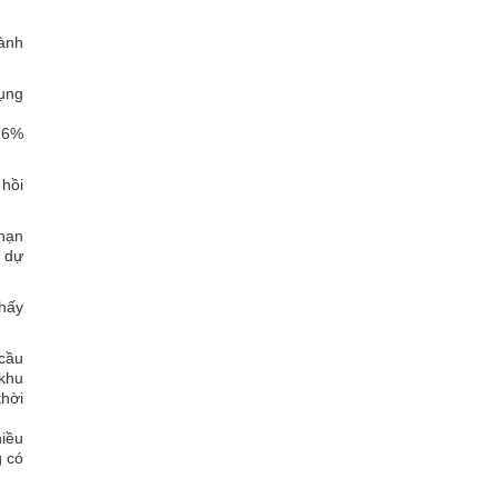
gành
dụng
 26%
 hồi
 hạn
c dự
thấy
 cầu
 khu
thời
hiều
g có