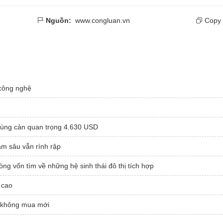
Nguồn:
www.congluan.vn
Copy 
công nghệ
 vùng cản quan trọng 4.630 USD
m sâu vẫn rình rập
ng vốn tìm về những hệ sinh thái đô thị tích hợp
 cao
, không mua mới