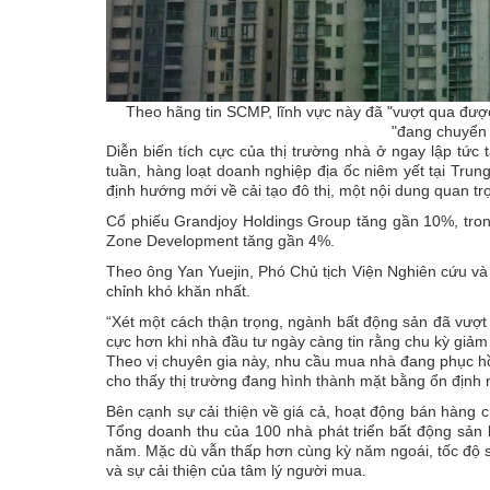
Theo hãng tin SCMP, lĩnh vực này đã "vượt qua được 
"đang chuyển 
Diễn biến tích cực của thị trường nhà ở ngay lập tức
tuần, hàng loạt doanh nghiệp địa ốc niêm yết tại Tr
định hướng mới về cải tạo đô thị, một nội dung quan t
Cổ phiếu Grandjoy Holdings Group tăng gần 10%, tron
Zone Development tăng gần 4%.
Theo ông Yan Yuejin, Phó Chủ tịch Viện Nghiên cứu và 
chỉnh khó khăn nhất.
“Xét một cách thận trọng, ngành bất động sản đã vượt 
cực hơn khi nhà đầu tư ngày càng tin rằng chu kỳ giảm
Theo vị chuyên gia này, nhu cầu mua nhà đang phục hồi 
cho thấy thị trường đang hình thành mặt bằng ổn định 
Bên cạnh sự cải thiện về giá cả, hoạt động bán hàng 
Tổng doanh thu của 100 nhà phát triển bất động sản 
năm. Mặc dù vẫn thấp hơn cùng kỳ năm ngoái, tốc độ su
và sự cải thiện của tâm lý người mua.