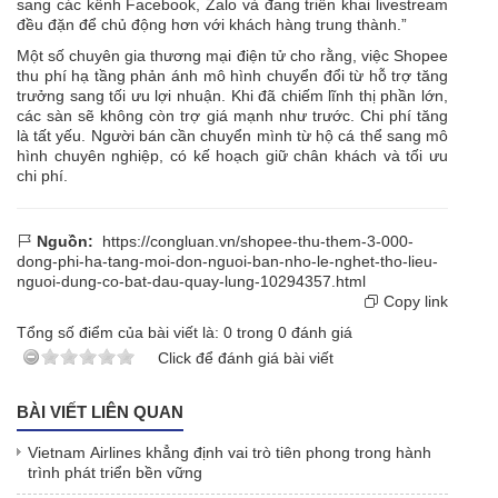
sang các kênh Facebook, Zalo và đang triển khai livestream
đều đặn để chủ động hơn với khách hàng trung thành.”
Một số chuyên gia thương mại điện tử cho rằng, việc Shopee
thu phí hạ tầng phản ánh mô hình chuyển đổi từ hỗ trợ tăng
trưởng sang tối ưu lợi nhuận. Khi đã chiếm lĩnh thị phần lớn,
các sàn sẽ không còn trợ giá mạnh như trước. Chi phí tăng
là tất yếu. Người bán cần chuyển mình từ hộ cá thể sang mô
hình chuyên nghiệp, có kế hoạch giữ chân khách và tối ưu
chi phí.
Nguồn:
https://congluan.vn/shopee-thu-them-3-000-
dong-phi-ha-tang-moi-don-nguoi-ban-nho-le-nghet-tho-lieu-
nguoi-dung-co-bat-dau-quay-lung-10294357.html
Copy link
Tổng số điểm của bài viết là:
0
trong
0
đánh giá
Click để đánh giá bài viết
BÀI VIẾT LIÊN QUAN
Vietnam Airlines khẳng định vai trò tiên phong trong hành
trình phát triển bền vững