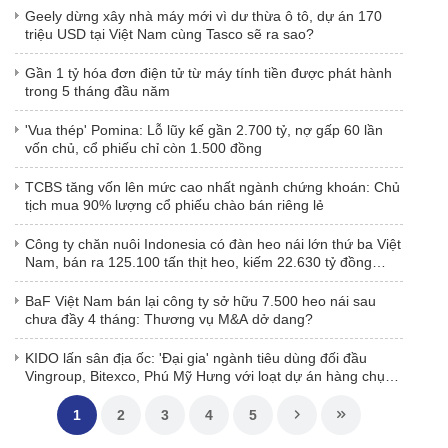
Geely dừng xây nhà máy mới vì dư thừa ô tô, dự án 170
triệu USD tại Việt Nam cùng Tasco sẽ ra sao?
Gần 1 tỷ hóa đơn điện tử từ máy tính tiền được phát hành
trong 5 tháng đầu năm
'Vua thép' Pomina: Lỗ lũy kế gần 2.700 tỷ, nợ gấp 60 lần
vốn chủ, cổ phiếu chỉ còn 1.500 đồng
TCBS tăng vốn lên mức cao nhất ngành chứng khoán: Chủ
tịch mua 90% lượng cổ phiếu chào bán riêng lẻ
Công ty chăn nuôi Indonesia có đàn heo nái lớn thứ ba Việt
Nam, bán ra 125.100 tấn thịt heo, kiếm 22.630 tỷ đồng
trong năm 2024
BaF Việt Nam bán lại công ty sở hữu 7.500 heo nái sau
chưa đầy 4 tháng: Thương vụ M&A dở dang?
KIDO lấn sân địa ốc: 'Đại gia' ngành tiêu dùng đối đầu
Vingroup, Bitexco, Phú Mỹ Hưng với loạt dự án hàng chục
nghìn tỷ đồng
1
2
3
4
5