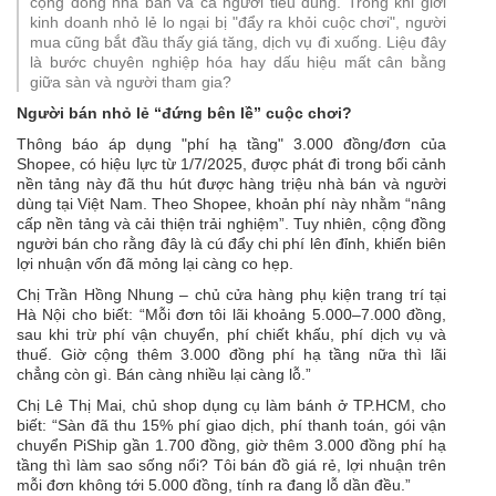
cộng đồng nhà bán và cả người tiêu dùng. Trong khi giới
kinh doanh nhỏ lẻ lo ngại bị "đẩy ra khỏi cuộc chơi", người
mua cũng bắt đầu thấy giá tăng, dịch vụ đi xuống. Liệu đây
là bước chuyên nghiệp hóa hay dấu hiệu mất cân bằng
giữa sàn và người tham gia?
Người bán nhỏ lẻ “đứng bên lề” cuộc chơi?
Thông báo áp dụng "phí hạ tầng" 3.000 đồng/đơn của
Shopee, có hiệu lực từ 1/7/2025, được phát đi trong bối cảnh
nền tảng này đã thu hút được hàng triệu nhà bán và người
dùng tại Việt Nam. Theo Shopee, khoản phí này nhằm “nâng
cấp nền tảng và cải thiện trải nghiệm”. Tuy nhiên, cộng đồng
người bán cho rằng đây là cú đẩy chi phí lên đỉnh, khiến biên
lợi nhuận vốn đã mỏng lại càng co hẹp.
Chị Trần Hồng Nhung – chủ cửa hàng phụ kiện trang trí tại
Hà Nội cho biết: “Mỗi đơn tôi lãi khoảng 5.000–7.000 đồng,
sau khi trừ phí vận chuyển, phí chiết khấu, phí dịch vụ và
thuế. Giờ cộng thêm 3.000 đồng phí hạ tầng nữa thì lãi
chẳng còn gì. Bán càng nhiều lại càng lỗ.”
Chị Lê Thị Mai, chủ shop dụng cụ làm bánh ở TP.HCM, cho
biết: “Sàn đã thu 15% phí giao dịch, phí thanh toán, gói vận
chuyển PiShip gần 1.700 đồng, giờ thêm 3.000 đồng phí hạ
tầng thì làm sao sống nổi? Tôi bán đồ giá rẻ, lợi nhuận trên
mỗi đơn không tới 5.000 đồng, tính ra đang lỗ dần đều.”