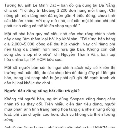
Tương tự, anh Lê Minh Đạt – bán đồ gia dụng tại Đà Nẵng
chia sẻ: “Tôi duy trì khoảng 1.200 đơn hàng mỗi tháng. Chỉ
riêng phí nền tảng mới đã ngốn gần 4 triệu đồng, chưa tính
các khoản khác. Với quy mô nhỏ, chỉ cần một khoản chi phí
phát sinh cũng có thể khiến shop sụp đổ.”
Một số nhà bán quy mô siêu nhỏ còn cho rằng chính sách
này đang "âm thầm loại bỏ" họ khỏi sàn. “Tôi từng bán hàng
giá 2.000–5.000 đồng để thu hút khách. Nay chỉ riêng phí
nền tảng đã chiếm hơn một nửa giá bán. Không còn đất
sống cho shop nhỏ nữa”, chị Nguyễn Thanh Vân, bán tạp
hóa online tại TP. HCM bức xúc.
Một số người bán còn lo ngại chính sách này sẽ khiến thị
trường mất cân đối, do các shop lớn dễ dàng đẩy phí lên giá
bán, trong khi shop nhỏ buộc phải giữ giá để cạnh tranh và
dần bị loại khỏi cuộc chơi.
Người tiêu dùng cũng bắt đầu trả giá?
Không chỉ người bán, người dùng Shopee cũng đang cảm
nhận rõ sự thay đổi. Trên nhiều diễn đàn tiêu dùng, người
mua phản ánh tình trạng hàng hóa tăng giá nhẹ nhưng đồng
loạt, phí vận chuyển cao hơn, dịch vụ không cải thiện tương
xứng.
Anh Đoàn Ngọc Long – nhân viên văn phòng tại TP.HCM cho