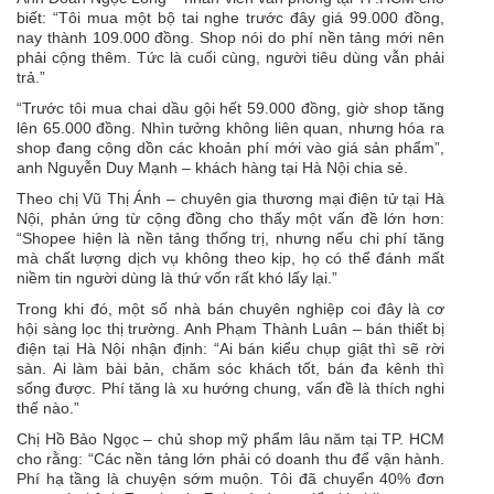
biết: “Tôi mua một bộ tai nghe trước đây giá 99.000 đồng,
nay thành 109.000 đồng. Shop nói do phí nền tảng mới nên
phải cộng thêm. Tức là cuối cùng, người tiêu dùng vẫn phải
trả.”
“Trước tôi mua chai dầu gội hết 59.000 đồng, giờ shop tăng
lên 65.000 đồng. Nhìn tưởng không liên quan, nhưng hóa ra
shop đang cộng dồn các khoản phí mới vào giá sản phẩm”,
anh Nguyễn Duy Mạnh – khách hàng tại Hà Nội chia sẻ.
Theo chị Vũ Thị Ánh – chuyên gia thương mại điện tử tại Hà
Nội, phản ứng từ cộng đồng cho thấy một vấn đề lớn hơn:
“Shopee hiện là nền tảng thống trị, nhưng nếu chi phí tăng
mà chất lượng dịch vụ không theo kịp, họ có thể đánh mất
niềm tin người dùng là thứ vốn rất khó lấy lại.”
Trong khi đó, một số nhà bán chuyên nghiệp coi đây là cơ
hội sàng lọc thị trường. Anh Phạm Thành Luân – bán thiết bị
điện tại Hà Nội nhận định: “Ai bán kiểu chụp giật thì sẽ rời
sàn. Ai làm bài bản, chăm sóc khách tốt, bán đa kênh thì
sống được. Phí tăng là xu hướng chung, vấn đề là thích nghi
thế nào.”
Chị Hồ Bảo Ngọc – chủ shop mỹ phẩm lâu năm tại TP. HCM
cho rằng: “Các nền tảng lớn phải có doanh thu để vận hành.
Phí hạ tầng là chuyện sớm muộn. Tôi đã chuyển 40% đơn