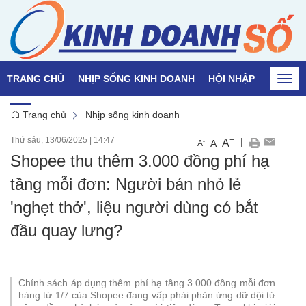
TRANG CHỦ
NHỊP SỐNG KINH DOANH
HỘI NHẬP
QUỐC T
Togg
navi
Trang chủ
Nhịp sống kinh doanh
Thứ sáu, 13/06/2025
|
14:47
+
|
A
-
A
A
Shopee thu thêm 3.000 đồng phí hạ
tầng mỗi đơn: Người bán nhỏ lẻ
'nghẹt thở', liệu người dùng có bắt
đầu quay lưng?
Chính sách áp dụng thêm phí hạ tầng 3.000 đồng mỗi đơn
hàng từ 1/7 của Shopee đang vấp phải phản ứng dữ dội từ