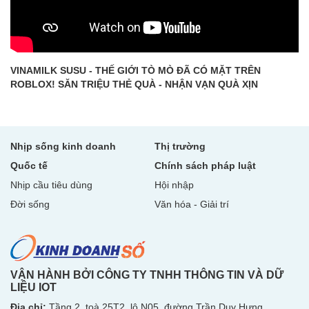
VINAMILK SUSU - THẾ GIỚI TÒ MÒ ĐÃ CÓ MẶT TRÊN
ROBLOX! SĂN TRIỆU THẺ QUÀ - NHẬN VẠN QUÀ XỊN
Nhịp sống kinh doanh
Thị trường
Quốc tế
Chính sách pháp luật
Nhịp cầu tiêu dùng
Hội nhập
Đời sống
Văn hóa - Giải trí
VẬN HÀNH BỞI CÔNG TY TNHH THÔNG TIN VÀ DỮ
LIỆU IOT
Địa chỉ:
Tầng 2, toà 25T2, lô N05, đường Trần Duy Hưng,