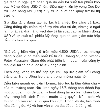
gia tăng lo ngại lạm phát, qua đó đẩy lợi suất trái phiếu kho
bạc Mỹ và đồng USD đi lên. Điều này khiến kỳ vọng Cục Dự
trữ Liên bang Mỹ (Fed) duy trì lãi suất cao quay trở lại thị
trường.
Giá dầu tăng đang tạo áp lực trái chiều lên vàng và bạc.
Căng thẳng địa chính trị hỗ trợ nhu cầu trú ẩn, nhưng lo ngại
lạm phát và khả năng Fed duy trì lãi suất cao lại khiến đồng
USD và lợi suất trái phiếu Mỹ tăng, qua đó làm giảm sức hấp
dẫn của kim loại quý
“Giá vàng hiện vẫn giữ trên mốc 4.500 USD/ounce, nhưng
đang ở gần vùng thấp nhất kể từ đầu tháng 5”, ông Simon-
Peter Massabni, Giám đốc phát triển kinh doanh của công ty
môi giới tài chính quốc tế XS, nhận định.
Theo ông, vàng có thể tiếp tục chịu áp lực giảm nếu căng
thẳng tại Trung Đông leo thang trong những ngày tới.
Diễn biến quanh eo biển Hormuz tiếp tục là tâm điểm chú ý
của thị trường toàn cầu. Iran ngày 18/5 thông báo thành lập
một cơ quan mới để quản lý hoạt động tại eo biển chiến lược
này, trong bối cảnh Tehran muốn tăng quyền kiểm soát và
thu phí đối với các tàu đi qua khu vực. Trong khi đó, tiến trình
hòa đàm giữa Mỹ và Iran vẫn chưa đạt đột phá đáng kể.