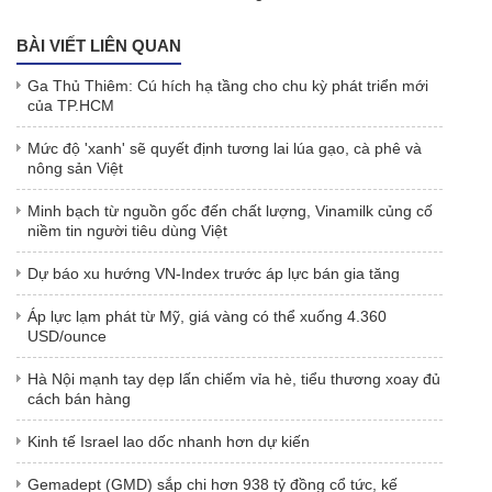
BÀI VIẾT LIÊN QUAN
Ga Thủ Thiêm: Cú hích hạ tầng cho chu kỳ phát triển mới
của TP.HCM
Mức độ 'xanh' sẽ quyết định tương lai lúa gạo, cà phê và
nông sản Việt
Minh bạch từ nguồn gốc đến chất lượng, Vinamilk củng cố
niềm tin người tiêu dùng Việt
Dự báo xu hướng VN-Index trước áp lực bán gia tăng
Áp lực lạm phát từ Mỹ, giá vàng có thể xuống 4.360
USD/ounce
Hà Nội mạnh tay dẹp lấn chiếm vỉa hè, tiểu thương xoay đủ
cách bán hàng
Kinh tế Israel lao dốc nhanh hơn dự kiến
Gemadept (GMD) sắp chi hơn 938 tỷ đồng cổ tức, kế