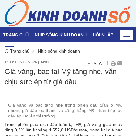
TRANG CHỦ
NHỊP SỐNG KINH DOANH
HỘI NHẬP
QUỐC T
Togg
navi
Trang chủ
Nhịp sống kinh doanh
Thứ ba, 19/05/2026
|
09:03
+
|
A
-
A
A
Giá vàng, bạc tại Mỹ tăng nhẹ, vẫn
chịu sức ép từ giá dầu
Giá vàng và bạc tăng nhẹ trong phiên đầu tuần ở Mỹ,
nhưng giá dầu leo thang và căng thẳng Mỹ - Iran tiếp tục
gây áp lực lên thị trường
Trong phiên giao dịch đầu tuần tại Mỹ, giá vàng giao ngay
tăng 0,3% lên khoảng 4.552,8 USD/ounce, trong khi giá bạc
giao ngay tăng 1,23% lên 76,77 USD/ounce. Dù hồi phục