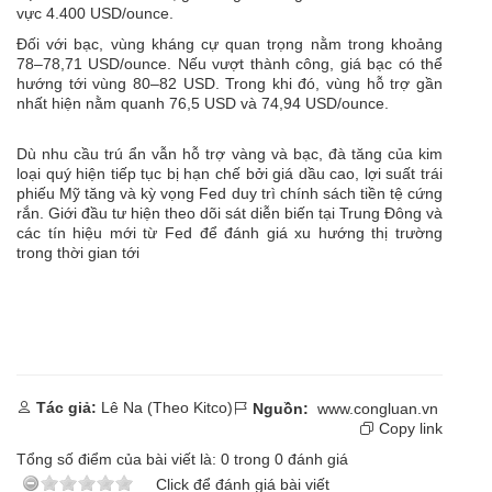
vực 4.400 USD/ounce.
Đối với bạc, vùng kháng cự quan trọng nằm trong khoảng
78–78,71 USD/ounce. Nếu vượt thành công, giá bạc có thể
hướng tới vùng 80–82 USD. Trong khi đó, vùng hỗ trợ gần
nhất hiện nằm quanh 76,5 USD và 74,94 USD/ounce.
Dù nhu cầu trú ẩn vẫn hỗ trợ vàng và bạc, đà tăng của kim
loại quý hiện tiếp tục bị hạn chế bởi giá dầu cao, lợi suất trái
phiếu Mỹ tăng và kỳ vọng Fed duy trì chính sách tiền tệ cứng
rắn. Giới đầu tư hiện theo dõi sát diễn biến tại Trung Đông và
các tín hiệu mới từ Fed để đánh giá xu hướng thị trường
trong thời gian tới
Tác giả:
Lê Na (Theo Kitco)
Nguồn:
www.congluan.vn
Copy link
Tổng số điểm của bài viết là:
0
trong
0
đánh giá
Click để đánh giá bài viết