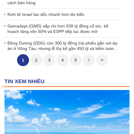
cách bán hàng
Kinh tế Israel lao dốc nhanh hơn dự kiến
Gemadept (GMD) sắp chi hơn 938 tỷ đồng cổ tức, kế
hoạch tăng vốn 50% và ESPP tiếp tục được mở
Đông Dương (DDG) còn 300 tỷ đồng trái phiếu gắn với dự
án ở Vũng Tàu, nhưng lỗ lũy kế gần 450 tỷ và kiểm toán
nêu ngoại trừ
1
2
3
4
5
TIN XEM NHIỀU