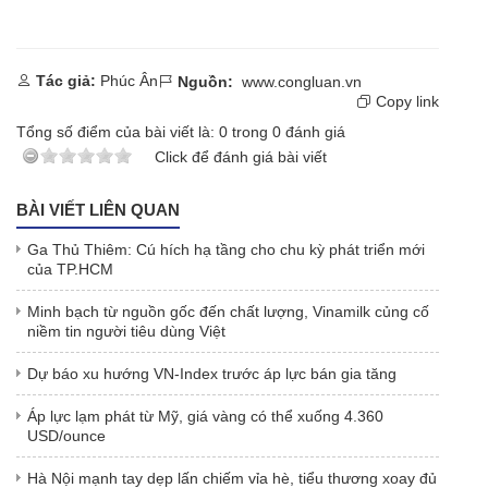
Tác giả:
Phúc Ân
Nguồn:
www.congluan.vn
Copy link
Tổng số điểm của bài viết là:
0
trong
0
đánh giá
Click để đánh giá bài viết
BÀI VIẾT LIÊN QUAN
Ga Thủ Thiêm: Cú hích hạ tầng cho chu kỳ phát triển mới
của TP.HCM
Minh bạch từ nguồn gốc đến chất lượng, Vinamilk củng cố
niềm tin người tiêu dùng Việt
Dự báo xu hướng VN-Index trước áp lực bán gia tăng
Áp lực lạm phát từ Mỹ, giá vàng có thể xuống 4.360
USD/ounce
Hà Nội mạnh tay dẹp lấn chiếm vỉa hè, tiểu thương xoay đủ