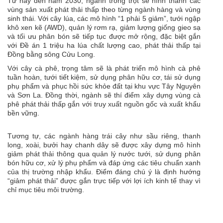
Từ nay đến năm 2030, ngành trồng trọt sẽ hình thành các
vùng sản xuất phát thải thấp theo từng ngành hàng và vùng
sinh thái. Với cây lúa, các mô hình “1 phải 5 giảm”, tưới ngập
khô xen kẽ (AWD), quản lý rơm rạ, giảm lượng giống gieo sạ
và tối ưu phân bón sẽ tiếp tục được mở rộng, đặc biệt gắn
với Đề án 1 triệu ha lúa chất lượng cao, phát thải thấp tại
Đồng bằng sông Cửu Long.
Với cây cà phê, trọng tâm sẽ là phát triển mô hình cà phê
tuần hoàn, tưới tiết kiệm, sử dụng phân hữu cơ, tái sử dụng
phụ phẩm và phục hồi sức khỏe đất tại khu vực Tây Nguyên
và Sơn La. Đồng thời, ngành sẽ thí điểm xây dựng vùng cà
phê phát thải thấp gắn với truy xuất nguồn gốc và xuất khẩu
bền vững.
Tương tự, các ngành hàng trái cây như sầu riêng, thanh
long, xoài, bưởi hay chanh dây sẽ được xây dựng mô hình
giảm phát thải thông qua quản lý nước tưới, sử dụng phân
bón hữu cơ, xử lý phụ phẩm và đáp ứng các tiêu chuẩn xanh
của thị trường nhập khẩu. Điểm đáng chú ý là định hướng
“giảm phát thải” được gắn trực tiếp với lợi ích kinh tế thay vì
chỉ mục tiêu môi trường.