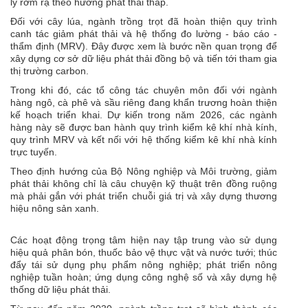
lý rơm rạ theo hướng phát thải thấp.
Đối với cây lúa, ngành trồng trọt đã hoàn thiện quy trình
canh tác giảm phát thải và hệ thống đo lường - báo cáo -
thẩm định (MRV). Đây được xem là bước nền quan trọng để
xây dựng cơ sở dữ liệu phát thải đồng bộ và tiến tới tham gia
thị trường carbon.
Trong khi đó, các tổ công tác chuyên môn đối với ngành
hàng ngô, cà phê và sầu riêng đang khẩn trương hoàn thiện
kế hoạch triển khai. Dự kiến trong năm 2026, các ngành
hàng này sẽ được ban hành quy trình kiểm kê khí nhà kính,
quy trình MRV và kết nối với hệ thống kiểm kê khí nhà kính
trực tuyến.
Theo định hướng của Bộ Nông nghiệp và Môi trường, giảm
phát thải không chỉ là câu chuyện kỹ thuật trên đồng ruộng
mà phải gắn với phát triển chuỗi giá trị và xây dựng thương
hiệu nông sản xanh.
Các hoạt động trọng tâm hiện nay tập trung vào sử dụng
hiệu quả phân bón, thuốc bảo vệ thực vật và nước tưới; thúc
đẩy tái sử dụng phụ phẩm nông nghiệp; phát triển nông
nghiệp tuần hoàn; ứng dụng công nghệ số và xây dựng hệ
thống dữ liệu phát thải.