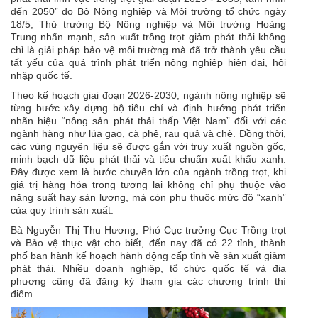
đến 2050” do Bộ Nông nghiệp và Môi trường tổ chức ngày
18/5, Thứ trưởng Bộ Nông nghiệp và Môi trường Hoàng
Trung nhấn mạnh, sản xuất trồng trọt giảm phát thải không
chỉ là giải pháp bảo vệ môi trường mà đã trở thành yêu cầu
tất yếu của quá trình phát triển nông nghiệp hiện đại, hội
nhập quốc tế.
Theo kế hoạch giai đoạn 2026-2030, ngành nông nghiệp sẽ
từng bước xây dựng bộ tiêu chí và định hướng phát triển
nhãn hiệu “nông sản phát thải thấp Việt Nam” đối với các
ngành hàng như lúa gạo, cà phê, rau quả và chè. Đồng thời,
các vùng nguyên liệu sẽ được gắn với truy xuất nguồn gốc,
minh bạch dữ liệu phát thải và tiêu chuẩn xuất khẩu xanh.
Đây được xem là bước chuyển lớn của ngành trồng trọt, khi
giá trị hàng hóa trong tương lai không chỉ phụ thuộc vào
năng suất hay sản lượng, mà còn phụ thuộc mức độ “xanh”
của quy trình sản xuất.
Bà Nguyễn Thị Thu Hương, Phó Cục trưởng Cục Trồng trọt
và Bảo vệ thực vật cho biết, đến nay đã có 22 tỉnh, thành
phố ban hành kế hoạch hành động cấp tỉnh về sản xuất giảm
phát thải. Nhiều doanh nghiệp, tổ chức quốc tế và địa
phương cũng đã đăng ký tham gia các chương trình thí
điểm.