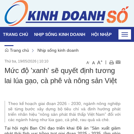
TRANG CHỦ
NHỊP SỐNG KINH DOANH
HỘI NHẬP
QUỐC T
Togg
navi
Trang chủ
Nhịp sống kinh doanh
Thứ ba, 19/05/2026
|
10:10
+
|
A
-
A
A
Mức độ 'xanh' sẽ quyết định tương
lai lúa gạo, cà phê và nông sản Việt
Theo kế hoạch giai đoạn 2026 - 2030, ngành nông nghiệp
sẽ từng bước xây dựng bộ tiêu chí và định hướng phát
triển nhãn hiệu “nông sản phát thải thấp Việt Nam” đối với
các ngành hàng như lúa gạo, cà phê, rau quả và chè.
Tại hội nghị Ban Chỉ đạo triển khai Đề án “Sản xuất giảm
phát thải lĩnh vực trồng trọt giai đoạn 2025 - 2035, tầm nhìn