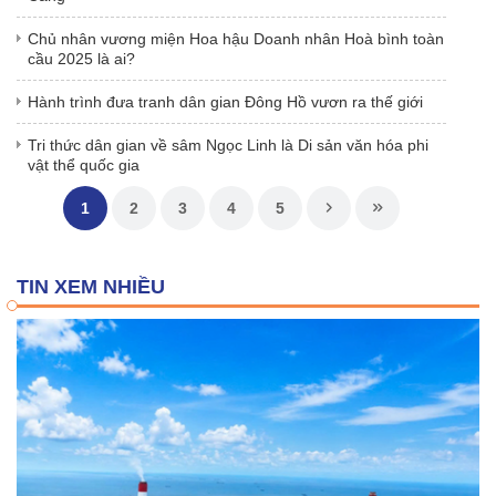
Chủ nhân vương miện Hoa hậu Doanh nhân Hoà bình toàn
cầu 2025 là ai?
Hành trình đưa tranh dân gian Đông Hồ vươn ra thế giới
Tri thức dân gian về sâm Ngọc Linh là Di sản văn hóa phi
vật thể quốc gia
1
2
3
4
5
TIN XEM NHIỀU