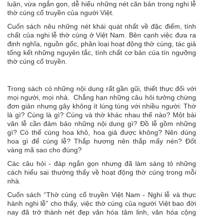
luận, vừa ngắn gọn, dễ hiểu những nét căn bản trong nghi lễ
thờ cúng cổ truyền của người Việt.
Cuốn sách nêu những nét khái quát nhất về đặc điểm, tính
chất của nghi lễ thờ cúng ở Việt Nam. Bên cạnh việc đưa ra
định nghĩa, nguồn gốc, phân loại hoạt động thờ cúng, tác giả
tổng kết những nguyên tắc, tính chất cơ bản của tín ngưỡng
thờ cúng cổ truyền.
Trong sách có những nội dung rất gần gũi, thiết thực đối với
mọi người, mọi nhà. Chẳng hạn những câu hỏi tưởng chừng
đơn giản nhưng gây không ít lúng túng với nhiều người: Thờ
là gì? Cúng là gì? Cúng và thờ khác nhau thế nào? Một bài
văn lễ cần đảm bảo những nội dung gì? Đồ lễ gồm những
gì? Có thể cúng hoa khô, hoa giả được không? Nên dùng
hoa gì để cúng lễ? Thắp hương nên thắp mấy nén? Đốt
vàng mã sao cho đúng?
Các câu hỏi - đáp ngắn gọn nhưng đã làm sáng tỏ những
cách hiểu sai thường thấy về hoạt động thờ cúng trong mỗi
nhà.
Cuốn sách “Thờ cúng cổ truyền Việt Nam - Nghi lễ và thực
hành nghi lễ” cho thấy, việc thờ cúng của người Việt bao đời
nay đã trở thành nét đẹp văn hóa tâm linh, văn hóa cộng