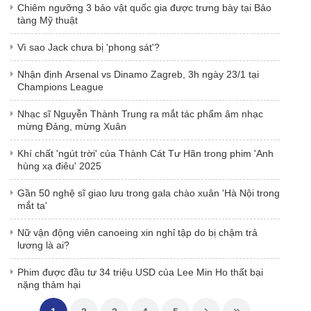
Chiêm ngưỡng 3 bảo vật quốc gia được trưng bày tại Bảo
tàng Mỹ thuật
Vì sao Jack chưa bị 'phong sát'?
Nhận định Arsenal vs Dinamo Zagreb, 3h ngày 23/1 tại
Champions League
Nhạc sĩ Nguyễn Thành Trung ra mắt tác phẩm âm nhạc
mừng Đảng, mừng Xuân
Khí chất 'ngút trời' của Thành Cát Tư Hãn trong phim 'Anh
hùng xạ điêu' 2025
Gần 50 nghệ sĩ giao lưu trong gala chào xuân 'Hà Nội trong
mắt ta'
Nữ vận động viên canoeing xin nghỉ tập do bị chậm trả
lương là ai?
Phim được đầu tư 34 triệu USD của Lee Min Ho thất bại
nặng thảm hại