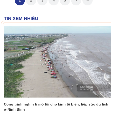
1
2
3
4
5
TIN XEM NHIỀU
Công trình nghìn tỉ mở lối cho kinh tế biển, tiếp sức du lịch
ở Ninh Bình