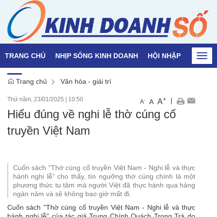
TRANG CHỦ
NHỊP SỐNG KINH DOANH
HỘI NHẬP
QUỐC T
Togg
navi
Trang chủ
Văn hóa - giải trí
Thứ năm, 23/01/2025
|
10:50
+
|
A
-
A
A
Hiểu đúng về nghi lễ thờ cúng cổ
truyền Việt Nam
Cuốn sách “Thờ cúng cổ truyền Việt Nam - Nghi lễ và thực
hành nghi lễ” cho thấy, tín ngưỡng thờ cúng chính là một
phương thức tu tâm mà người Việt đã thực hành qua hàng
ngàn năm và sẽ không bao giờ mất đi.
Cuốn sách "Thờ cúng cổ truyền Việt Nam - Nghi lễ và thực
hành nghi lễ" của tác giả Trung Chính Quách Trọng Trà do