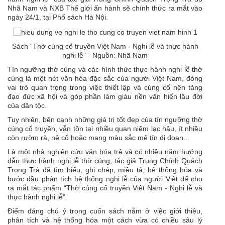
Nhã Nam và NXB Thế giới ấn hành sẽ chính thức ra mắt vào
ngày 24/1, tại Phố sách Hà Nội.
Sách “Thờ cúng cổ truyền Việt Nam - Nghi lễ và thực hành
nghi lễ” - Nguồn: Nhã Nam
Tín ngưỡng thờ cúng và các hình thức thực hành nghi lễ thờ
cúng là một nét văn hóa đặc sắc của người Việt Nam, đóng
vai trò quan trọng trong việc thiết lập và củng cố nền tảng
đạo đức xã hội và góp phần làm giàu nền văn hiến lâu đời
của dân tộc.
Tuy nhiên, bên cạnh những giá trị tốt đẹp của tín ngưỡng thờ
cúng cổ truyền, vẫn tồn tại nhiều quan niệm lạc hậu, ít nhiều
còn rườm rà, nệ cổ hoặc mang màu sắc mê tín dị đoan...
Là một nhà nghiên cứu văn hóa trẻ và có nhiều năm hướng
dẫn thực hành nghi lễ thờ cúng, tác giả Trung Chính Quách
Trọng Trà đã tìm hiểu, ghi chép, miêu tả, hệ thống hóa và
bước đầu phân tích hệ thống nghi lễ của người Việt để cho
ra mắt tác phẩm “Thờ cúng cổ truyền Việt Nam - Nghi lễ và
thực hành nghi lễ”.
Điểm đáng chú ý trong cuốn sách nằm ở việc giới thiệu,
phân tích và hệ thống hóa một cách vừa có chiều sâu lý