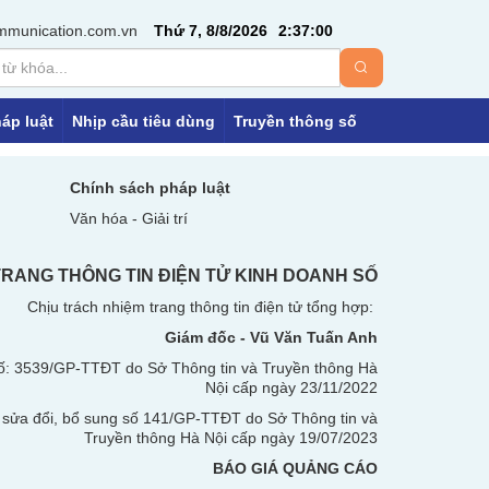
mmunication.com.vn
Thứ 7, 8/8/2026
2
:
37
:
00
áp luật
Nhịp cầu tiêu dùng
Truyền thông số
Chính sách pháp luật
Văn hóa - Giải trí
TRANG THÔNG TIN ĐIỆN TỬ KINH DOANH SỐ
Chịu trách nhiệm trang thông tin điện tử tổng hợp:
Giám đốc - Vũ Văn Tuấn Anh
ố: 3539/GP-TTĐT do Sở Thông tin và Truyền thông Hà
Nội
cấp ngày 23/11/2022
 sửa đổi, bổ sung số 141/GP-TTĐT do Sở Thông tin và
Truyền thông Hà Nội cấp ngày 19/07/2023
BÁO GIÁ QUẢNG CÁO