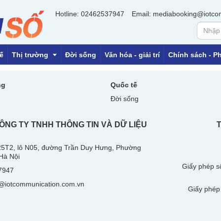
Hotline: 02462537947
Email: mediabooking@iotco
ế
Thị trường
Đời sống
Văn hóa - giải trí
Chính sách - Ph
ng
Quốc tế
Đời sống
OCOP
Tiền tệ
ÔNG TY TNHH THÔNG TIN VÀ DỮ LIỆU
Địa ốc
 25T2, lô N05, đường Trần Duy Hưng, Phường
Hà Nội
Giấy phép s
7947
@iotcommunication.com.vn
Giấy phép