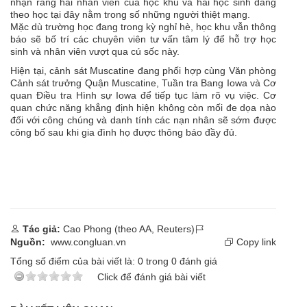
nhận rằng hai nhân viên của học khu và hai học sinh đang
theo học tại đây nằm trong số những người thiệt mạng.
Mặc dù trường học đang trong kỳ nghỉ hè, học khu vẫn thông
báo sẽ bố trí các chuyên viên tư vấn tâm lý để hỗ trợ học
sinh và nhân viên vượt qua cú sốc này.
Hiện tại, cảnh sát Muscatine đang phối hợp cùng Văn phòng
Cảnh sát trưởng Quận Muscatine, Tuần tra Bang Iowa và Cơ
quan Điều tra Hình sự Iowa để tiếp tục làm rõ vụ việc. Cơ
quan chức năng khẳng định hiện không còn mối đe dọa nào
đối với công chúng và danh tính các nạn nhân sẽ sớm được
công bố sau khi gia đình họ được thông báo đầy đủ.
Tác giả:
Cao Phong (theo AA, Reuters)
Nguồn:
www.congluan.vn
Copy link
Tổng số điểm của bài viết là:
0
trong
0
đánh giá
Click để đánh giá bài viết