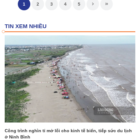
1
2
3
4
5
TIN XEM NHIỀU
Công trình nghìn tỉ mở lối cho kinh tế biển, tiếp sức du lịch
ở Ninh Bình