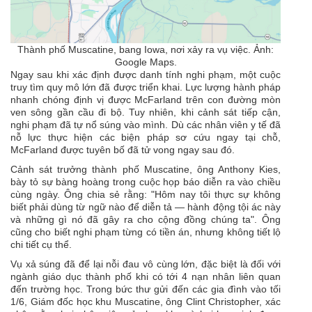
Thành phố Muscatine, bang Iowa, nơi xảy ra vụ việc. Ảnh:
Google Maps.
Ngay sau khi xác định được danh tính nghi phạm, một cuộc
truy tìm quy mô lớn đã được triển khai. Lực lượng hành pháp
nhanh chóng định vị được McFarland trên con đường mòn
ven sông gần cầu đi bộ. Tuy nhiên, khi cảnh sát tiếp cận,
nghi phạm đã tự nổ súng vào mình. Dù các nhân viên y tế đã
nỗ lực thực hiện các biện pháp sơ cứu ngay tại chỗ,
McFarland được tuyên bố đã tử vong ngay sau đó.
Cảnh sát trưởng thành phố Muscatine, ông Anthony Kies,
bày tỏ sự bàng hoàng trong cuộc họp báo diễn ra vào chiều
cùng ngày. Ông chia sẻ rằng: "Hôm nay tôi thực sự không
biết phải dùng từ ngữ nào để diễn tả — hành động tội ác này
và những gì nó đã gây ra cho cộng đồng chúng ta". Ông
cũng cho biết nghi phạm từng có tiền án, nhưng không tiết lộ
chi tiết cụ thể.
Vụ xả súng đã để lại nỗi đau vô cùng lớn, đặc biệt là đối với
ngành giáo dục thành phố khi có tới 4 nạn nhân liên quan
đến trường học. Trong bức thư gửi đến các gia đình vào tối
1/6, Giám đốc học khu Muscatine, ông Clint Christopher, xác