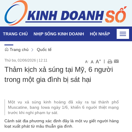
TRANG CHỦ
NHỊP SỐNG KINH DOANH
HỘI NHẬP
QUỐC T
Togg
navi
Trang chủ
Quốc tế
Thứ ba, 02/06/2026
|
12:11
+
|
A
-
A
A
Thảm kịch xả súng tại Mỹ, 6 người
trong một gia đình bị sát hại
Một vụ xả súng kinh hoàng đã xảy ra tại thành phố
Muscatine, bang Iowa ngày 1/6, khiến 6 người thiệt mạng
trước khi nghi phạm tự sát.
Cảnh sát địa phương xác định đây là một vụ giết người hàng
loạt xuất phát từ mâu thuẫn gia đình.