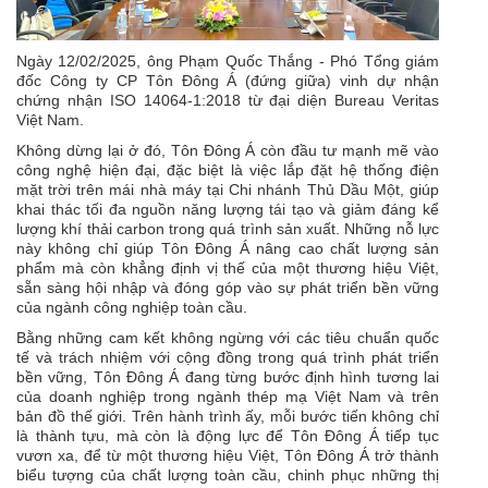
Ngày 12/02/2025, ông Phạm Quốc Thắng - Phó Tổng giám
đốc Công ty CP Tôn Đông Á (đứng giữa) vinh dự nhận
chứng nhận ISO 14064-1:2018 từ đại diện Bureau Veritas
Việt Nam.
Không dừng lại ở đó, Tôn Đông Á còn đầu tư mạnh mẽ vào
công nghệ hiện đại, đặc biệt là việc lắp đặt hệ thống điện
mặt trời trên mái nhà máy tại Chi nhánh Thủ Dầu Một, giúp
khai thác tối đa nguồn năng lượng tái tạo và giảm đáng kể
lượng khí thải carbon trong quá trình sản xuất. Những nỗ lực
này không chỉ giúp Tôn Đông Á nâng cao chất lượng sản
phẩm mà còn khẳng định vị thế của một thương hiệu Việt,
sẵn sàng hội nhập và đóng góp vào sự phát triển bền vững
của ngành công nghiệp toàn cầu.
Bằng những cam kết không ngừng với các tiêu chuẩn quốc
tế và trách nhiệm với cộng đồng trong quá trình phát triển
bền vững, Tôn Đông Á đang từng bước định hình tương lai
của doanh nghiệp trong ngành thép mạ Việt Nam và trên
bản đồ thế giới. Trên hành trình ấy, mỗi bước tiến không chỉ
là thành tựu, mà còn là động lực để Tôn Đông Á tiếp tục
vươn xa, để từ một thương hiệu Việt, Tôn Đông Á trở thành
biểu tượng của chất lượng toàn cầu, chinh phục những thị