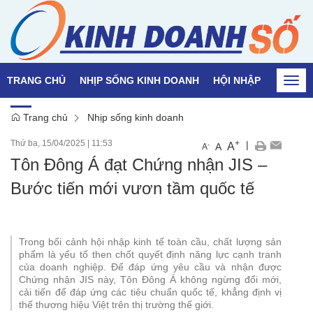
TRANG CHỦ
NHỊP SỐNG KINH DOANH
HỘI NHẬP
QUỐC T
Togg
navi
Trang chủ
Nhịp sống kinh doanh
Thứ ba, 15/04/2025
|
11:53
+
|
A
-
A
A
Tôn Đông Á đạt Chứng nhận JIS –
Bước tiến mới vươn tầm quốc tế
Trong bối cảnh hội nhập kinh tế toàn cầu, chất lượng sản
phẩm là yếu tố then chốt quyết định năng lực cạnh tranh
của doanh nghiệp. Để đáp ứng yêu cầu và nhận được
Chứng nhận JIS này, Tôn Đông Á không ngừng đổi mới,
cải tiến để đáp ứng các tiêu chuẩn quốc tế, khẳng định vị
thế thương hiệu Việt trên thị trường thế giới.