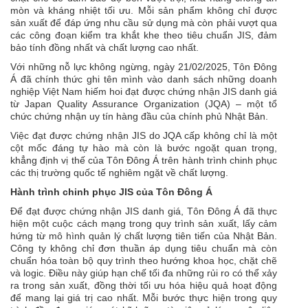
mòn và kháng nhiệt tối ưu. Mỗi sản phẩm không chỉ được
sản xuất để đáp ứng nhu cầu sử dụng mà còn phải vượt qua
các công đoạn kiểm tra khắt khe theo tiêu chuẩn JIS, đảm
bảo tính đồng nhất và chất lượng cao nhất.
Với những nỗ lực không ngừng, ngày 21/02/2025, Tôn Đông
Á đã chính thức ghi tên mình vào danh sách những doanh
nghiệp Việt Nam hiếm hoi đạt được chứng nhận JIS danh giá
từ Japan Quality Assurance Organization (JQA) – một tổ
chức chứng nhận uy tín hàng đầu của chính phủ Nhật Bản.
Việc đạt được chứng nhận JIS do JQA cấp không chỉ là một
cột mốc đáng tự hào mà còn là bước ngoặt quan trọng,
khẳng định vị thế của Tôn Đông Á trên hành trình chinh phục
các thị trường quốc tế nghiêm ngặt về chất lượng.
Hành trình chinh phục JIS của Tôn Đông Á
Để đạt được chứng nhận JIS danh giá, Tôn Đông Á đã thực
hiện một cuộc cách mạng trong quy trình sản xuất, lấy cảm
hứng từ mô hình quản lý chất lượng tiên tiến của Nhật Bản.
Công ty không chỉ đơn thuần áp dụng tiêu chuẩn mà còn
chuẩn hóa toàn bộ quy trình theo hướng khoa học, chặt chẽ
và logic. Điều này giúp hạn chế tối đa những rủi ro có thể xảy
ra trong sản xuất, đồng thời tối ưu hóa hiệu quả hoạt động
để mang lại giá trị cao nhất. Mỗi bước thực hiện trong quy