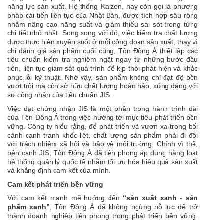
năng lực sản xuất. Hệ thống Kaizen, hay còn gọi là phương
pháp cải tiến liên tục của Nhật Bản, được tích hợp sâu rộng
nhằm nâng cao năng suất và giảm thiểu sai sót trong từng
chi tiết nhỏ nhất. Song song với đó, việc kiểm tra chất lượng
được thực hiện xuyên suốt ở mỗi công đoạn sản xuất, thay vì
chỉ đánh giá sản phẩm cuối cùng, Tôn Đông Á thiết lập các
tiêu chuẩn kiểm tra nghiêm ngặt ngay từ những bước đầu
tiên, liên tục giám sát quá trình để kịp thời phát hiện và khắc
phục lỗi kỹ thuật. Nhờ vậy, sản phẩm không chỉ đạt độ bền
vượt trội mà còn sở hữu chất lượng hoàn hảo, xứng đáng với
sự công nhận của tiêu chuẩn JIS.
Việc đạt chứng nhận JIS là một phần trong hành trình dài
của Tôn Đông Á trong việc hướng tới mục tiêu phát triển bền
vững. Công ty hiểu rằng, để phát triển và vươn xa trong bối
cảnh cạnh tranh khốc liệt, chất lượng sản phẩm phải đi đôi
với trách nhiệm xã hội và bảo vệ môi trường. Chính vì thế,
bên cạnh JIS, Tôn Đông Á đã tiên phong áp dụng hàng loạt
hệ thống quản lý quốc tế nhằm tối ưu hóa hiệu quả sản xuất
và khẳng định cam kết của mình.
Cam kết phát triển bền vững
Với cam kết mạnh mẽ hướng đến
“sản xuất xanh - sản
phẩm xanh”
, Tôn Đông Á đã không ngừng nỗ lực để trở
thành doanh nghiệp tiên phong trong phát triển bền vững.