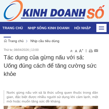
TRANG CHỦ
NHỊP SỐNG KINH DOANH
HỘI NHẬP
QUỐC T
Togg
navi
Trang chủ
Nhịp cầu tiêu dùng
Thứ tư, 08/04/2026
|
13:00
+
|
A
-
A
A
Tác dụng của gừng nấu với sả:
Uống đúng cách để tăng cường sức
khỏe
Nước gừng nấu với sả là thức uống quen thuộc trong dân
gian, đặc biệt được nhiều người sử dụng khi cảm lạnh, mệt
mỏi hoặc muốn tăng sức đề kháng.