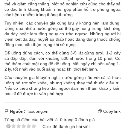
thể và giảm căng thẳng. Một số nghiên cứu cũng cho thấy sả
có đặc tính kháng khuẩn nhẹ, góp phần hỗ trợ phòng ngừa
các bệnh nhiễm trùng thông thường.
Tuy nhiên, các chuyên gia cũng lưu ý không nên lạm dụng.
Uống quá nhiều nước gừng có thể gây nóng trong, kích ứng
dạ dày hoặc làm tăng nguy cơ trào ngược. Những người bị
viêm loét dạ dày, huyết áp thấp hoặc đang dùng thuốc chống
đông máu cần thận trọng khi sử dụng.
Để uống đúng cách, có thể dùng 3-5 lát gừng tươi, 1-2 cây
sả đập dập, đun với khoảng 500ml nước trong 10 phút. Có
thể thêm chút mật ong để dễ uống. Mỗi ngày chỉ nên uống 1-
2 ly, tốt nhất vào buổi sáng hoặc khi thời tiết lạnh.
Các chuyên gia khuyến nghị, nước gừng nấu với sả là thức
uống hỗ trợ sức khỏe, nhưng không thay thế thuốc điều trị.
Nếu có triệu chứng kéo dài, người dân nên tham khảo ý kiến
bác sĩ để được tư vấn phù hợp.
Nguồn:
laodong.vn
Copy link
Tổng số điểm của bài viết là:
0
trong
0
đánh giá
Click để đánh giá bài viết