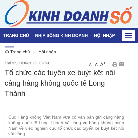
TRANG CHỦ
NHỊP SỐNG KINH DOANH
HỘI NHẬP
QUỐC T
Togg
navi
Trang chủ
Hội nhập
Thứ tư, 03/06/2026
|
09:50
+
|
A
-
A
A
Tổ chức các tuyến xe buýt kết nối
cảng hàng không quốc tế Long
Thành
Cục Hàng không Việt Nam vừa có văn bản gửi cảng hàng
không quốc tế Long Thành và cảng vụ hàng không miền
Nam về việc nghiên cứu tổ chức các tuyến xe buýt kết nối
với cảng.