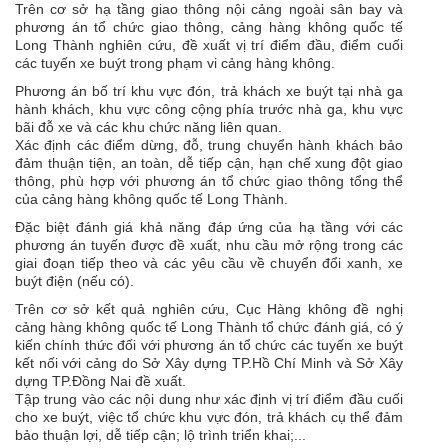
Trên cơ sở hạ tầng giao thông nội cảng ngoài sân bay và
phương án tổ chức giao thông, cảng hàng không quốc tế
Long Thành nghiên cứu, đề xuất vị trí điểm đầu, điểm cuối
các tuyến xe buýt trong phạm vi cảng hàng không.
Phương án bố trí khu vực đón, trả khách xe buýt tại nhà ga
hành khách, khu vực công cộng phía trước nhà ga, khu vực
bãi đỗ xe và các khu chức năng liên quan.
Xác định các điểm dừng, đỗ, trung chuyển hành khách bảo
đảm thuận tiện, an toàn, dễ tiếp cận, hạn chế xung đột giao
thông, phù hợp với phương án tổ chức giao thông tổng thể
của cảng hàng không quốc tế Long Thành.
Đặc biệt đánh giá khả năng đáp ứng của hạ tầng với các
phương án tuyến được đề xuất, nhu cầu mở rộng trong các
giai đoạn tiếp theo và các yêu cầu về chuyển đổi xanh, xe
buýt điện (nếu có).
Trên cơ sở kết quả nghiên cứu, Cục Hàng không đề nghị
cảng hàng không quốc tế Long Thành tổ chức đánh giá, có ý
kiến chính thức đối với phương án tổ chức các tuyến xe buýt
kết nối với cảng do Sở Xây dựng TP.Hồ Chí Minh và Sở Xây
dựng TP.Đồng Nai đề xuất.
Tập trung vào các nội dung như xác định vị trí điểm đầu cuối
cho xe buýt, việc tổ chức khu vực đón, trả khách cụ thể đảm
bảo thuận lợi, dễ tiếp cận; lộ trình triển khai;...