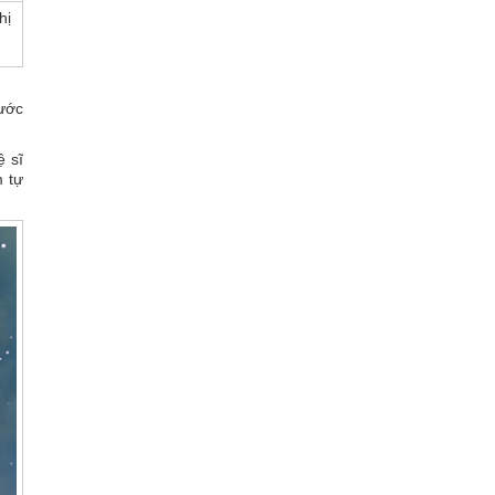
hị
bước
ệ sĩ
m tự