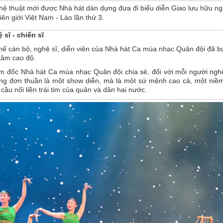
hệ thuật mới được Nhà hát dàn dựng đưa đi biểu diễn Giao lưu hữu ng
ên giới Việt Nam - Lào lần thứ 3.
sĩ - chiến sĩ
 thể cán bộ, nghệ sĩ, diễn viên của Nhà hát Ca múa nhạc Quân đội đã 
 tâm cao độ.
 đốc Nhà hát Ca múa nhạc Quân đội chia sẻ, đối với mỗi người ngh
hông đơn thuần là một show diễn, mà là một sứ mệnh cao cả, một niề
 cầu nối liền trái tim của quân và dân hai nước.