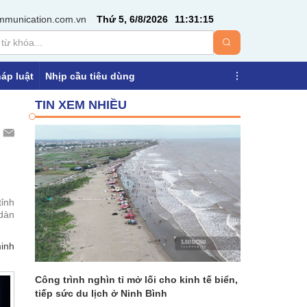
mmunication.com.vn
Thứ 5, 6/8/2026
11
:
31
:
18
áp luật
Nhịp cầu tiêu dùng
TIN XEM NHIỀU
tỉnh
 dàn
minh
Công trình nghìn tỉ mở lối cho kinh tế biển,
tiếp sức du lịch ở Ninh Bình