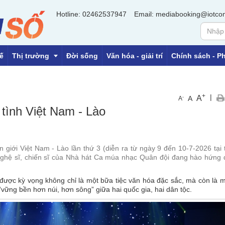
Hotline: 02462537947
Email: mediabooking@iotco
ế
Thị trường
Đời sống
Văn hóa - giải trí
Chính sách - Ph
+
|
A
-
A
A
OCOP
tình Việt Nam - Lào
Tiền tệ
Địa ốc
giới Việt Nam - Lào lần thứ 3 (diễn ra từ ngày 9 đến 10-7-2026 tại 
nghệ sĩ, chiến sĩ của Nhà hát Ca múa nhạc Quân đội đang hào hứng
được kỳ vọng không chỉ là một bữa tiệc
văn hóa
đặc sắc, mà còn là 
vững bền hơn núi, hơn sông” giữa hai quốc gia, hai
dân tộc
.