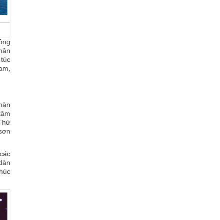
ông
hân
 túc
Nam,
 màn
 tâm
Thứ
 sơn
 các
 dàn
khúc