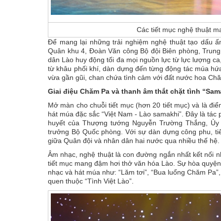
Các tiết mục nghệ thuật 
Để mang lại những trải nghiệm nghệ thuật tạo dấu ấ
Quân khu 4, Đoàn Văn công Bộ đội Biên phòng, Trung
dân Lào huy động tối đa mọi nguồn lực từ lực lượng c
từ khâu phối khí, dàn dựng đến từng động tác múa h
vừa gần gũi, chan chứa tình cảm với đất nước hoa Ch
Giai điệu Chăm Pa và thanh âm thắt chặt tình “Sam
Mở màn cho chuỗi tiết mục (hơn 20 tiết mục) và là điể
hát múa đặc sắc “Việt Nam - Lào samakhi”. Đây là tác
huyết của Thượng tướng Nguyễn Trường Thắng, Ủy 
trưởng Bộ Quốc phòng. Với sự dàn dựng công phu, tiế
giữa Quân đội và nhân dân hai nước qua nhiều thế hệ.
Âm nhạc, nghệ thuật là con đường ngắn nhất kết nối n
tiết mục mang đậm hơi thở văn hóa Lào. Sự hòa quyện 
nhạc và hát múa như: “Lăm tơi”, “Bua luổng Chăm Pa
quen thuộc “Tình Việt Lào”.