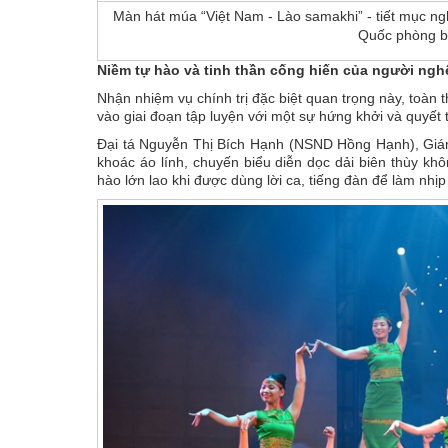
Màn hát múa “Việt Nam - Lào samakhi” - tiết mục ng
Quốc phòng bi
Niềm tự hào và tinh thần cống hiến của người nghệ 
Nhận nhiệm vụ chính trị đặc biệt quan trọng này, toàn
vào giai đoạn tập luyện với một sự hứng khởi và quyết
Đại tá Nguyễn Thị Bích Hạnh (NSND Hồng Hạnh), Giám
khoác áo lính, chuyến biểu diễn dọc dải biên thùy k
hào lớn lao khi được dùng lời ca, tiếng đàn để làm nhịp