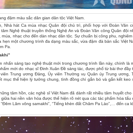
mang đậm màu sắc dân gian dân tộc Việt Nam.
n, Nhà hát Ca múa nhạc Quân đội chủ trì, phối hợp với Đoàn Văn c
 tâm Nghệ thuật truyền thống Nghệ An và Đoàn Văn công Quân đội n
a, múa, nhạc cho đến dàn nhạc dân tộc. Sự chuẩn bị công phu, nghiêm
ứa hẹn một chương trình đa dạng màu sắc, vừa đậm đà bản sắc Việt 
ăm Pa.
akhi”
m nhấn sáng tạo nghệ thuật mới trong chương trình lần này, chính là
 phẩm mới do nhạc sĩ Đinh Xuân Đề sáng tác, được phổ từ bài thơ đầy
viên Trung ương Đảng, Ủy viên Thường vụ Quân ủy Trung ương, 
t mục thể hiện lý tưởng chung, tình đồng chí gắn bó và gắn kết keo
hững tâm hồn, các nghệ sĩ Việt Nam đã dành rất nhiều tâm huyết cho
giữa hai nền văn hóa được thể hiện rõ nét qua các tác phẩm hòa tấu
”, “Đêm Lăm vông samakhi”, “Tiếng khèn đất Chăm Pa Lào”,… đến ca 