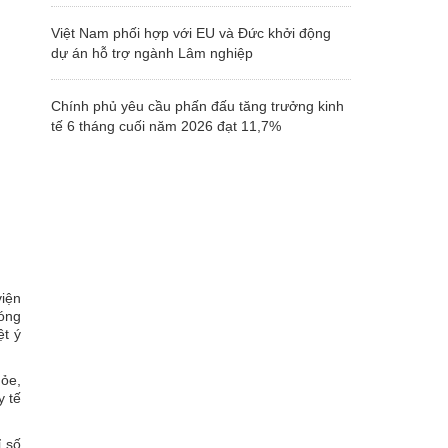
Việt Nam phối hợp với EU và Đức khởi động
dự án hỗ trợ ngành Lâm nghiệp
Chính phủ yêu cầu phấn đấu tăng trưởng kinh
tế 6 tháng cuối năm 2026 đạt 11,7%
viện
óng
ệt ý
ỏe,
y tế
ỉ số