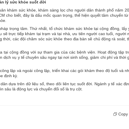
n lý sức khỏe suốt đời
quân khám sức khỏe, khám sàng lọc cho người dân thành phố năm 20
 cho biết, đây là dấu mốc quan trọng, thể hiện quyết tâm chuyển t
hỏe.
háp trọng tâm. Thứ nhất, tổ chức khám sức khỏe tại cộng đồng, lấy 
 sẽ trực tiếp khám tại trạm và tại nhà, ưu tiên người cao tuổi, người
 thời, các đội chăm sóc sức khỏe theo địa bàn sẽ chủ động rà soát, 
a tại cộng đồng với sự tham gia của các bệnh viện. Hoạt động tập t
 dịch vụ y tế chuyên sâu ngay tại nơi sinh sống, giảm chi phí và thời 
ông lập và ngoài công lập, triển khai các gói khám theo độ tuổi và 
e định kỳ.
ân dựa trên dữ liệu số, theo dõi liên tục suốt đời. Ngành y tế xác đị
ên sâu là động lực và chuyển đổi số là trụ cột.
Copy 