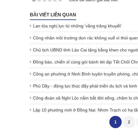
BÀI VIẾT LIÊN QUAN
Lan tỏa nghị lực từ những 'vầng trăng khuyết'
Công nhân môi trường dọn rác không xuể vì thói quen
Chủ tịch UBND tỉnh Lào Cai tặng bằng khen cho ngườ
Đồng bào, chiến sĩ cùng gói bánh tét dịp Tết Chôl 
Công an phường ở Ninh Bình tuyên truyền phòng, ch
Phủ Dầy - động lực thúc đẩy phát triển du lịch và kin
Công đoàn xã Nghi Lộc nắm bắt đời sống, chăm lo ch
Lập 10 phường mới ở Đồng Nai: Nhơn Trạch có hạ tầ
1
2