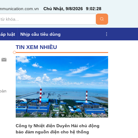
mmunication.com.vn
Chủ Nhật, 9/8/2026
9
:
02
:
29
áp luật
Nhịp cầu tiêu dùng
TIN XEM NHIỀU
toàn
Công ty Nhiệt điện Duyên Hải chủ động
bảo đảm nguồn điện cho hệ thống