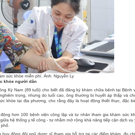
m sức khỏe miễn phí. Ảnh: Nguyễn Ly
ức khỏe người dân
ng Kỳ Nam (89 tuổi) cho biết đã đăng ký khám chữa bệnh tại Bệnh 
hiêm trọng, nhưng do tuổi cao, ông thường bị huyết áp thấp và ch
 khỏe tại địa phương, cho rằng đây là hoạt động thiết thực, đặc bi
động hơn 100 bệnh viện công lập và tư nhân tham gia khám sức kh
 giữa hệ thống y tế công - tư nhằm mở rộng khả năng tiếp cận dịch vụ 
 phố.
 huy động đội ngũ dược sĩ tham gia hỗ trợ tại các điểm khám, đo ch