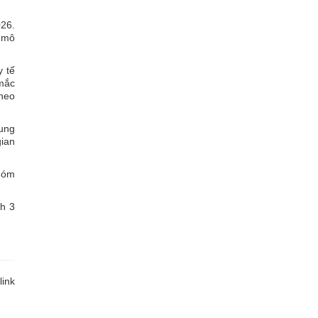
26.
ừ mô
y tế
 mắc
theo
rung
gian
nhóm
nh 3
link