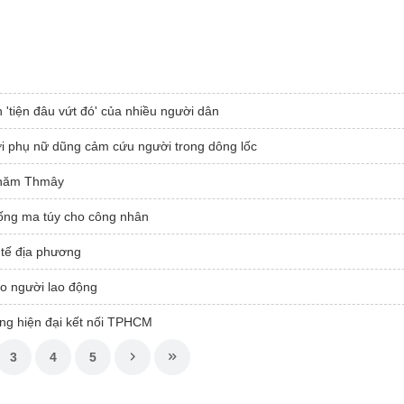
 'tiện đâu vứt đó' của nhiều người dân
i phụ nữ dũng cảm cứu người trong dông lốc
Chnăm Thmây
ống ma túy cho công nhân
h tế địa phương
o người lao động
ng hiện đại kết nối TPHCM
3
4
5