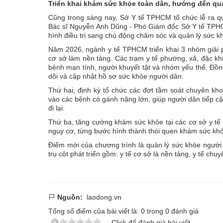
Triển khai khám sức khỏe toàn dân, hướng đến quả
Cũng trong sáng nay, Sở Y tế TPHCM tổ chức lễ ra 
Bác sĩ Nguyễn Anh Dũng - Phó Giám đốc Sở Y tế TPHCM
hình điều trị sang chủ động chăm sóc và quản lý sức k
Năm 2026, ngành y tế TPHCM triển khai 3 nhóm giải p
cơ sở làm nền tảng. Các trạm y tế phường, xã, đặc khu
bệnh mạn tính, người khuyết tật và nhóm yếu thế. Đồng
dõi và cập nhật hồ sơ sức khỏe người dân.
Thứ hai, định kỳ tổ chức các đợt tầm soát chuyên kho
vào các bệnh có gánh nặng lớn, giúp người dân tiếp cận
đi lại.
Thứ ba, tăng cường khám sức khỏe tại các cơ sở y tế c
nguy cơ, từng bước hình thành thói quen khám sức khỏ
Điểm mới của chương trình là quản lý sức khỏe người d
trụ cột phát triển gồm: y tế cơ sở là nền tảng, y tế chuy
Nguồn:
laodong.vn
Tổng số điểm của bài viết là:
0
trong
0
đánh giá
Click để đánh giá bài viết