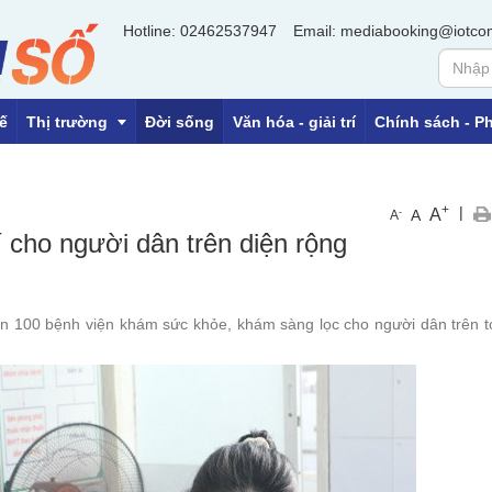
Hotline: 02462537947
Email: mediabooking@iotco
ế
Thị trường
Đời sống
Văn hóa - giải trí
Chính sách - Ph
+
|
A
-
A
A
OCOP
cho người dân trên diện rộng
Tiền tệ
Địa ốc
n 100 bệnh viện khám sức khỏe, khám sàng lọc cho người dân trên 