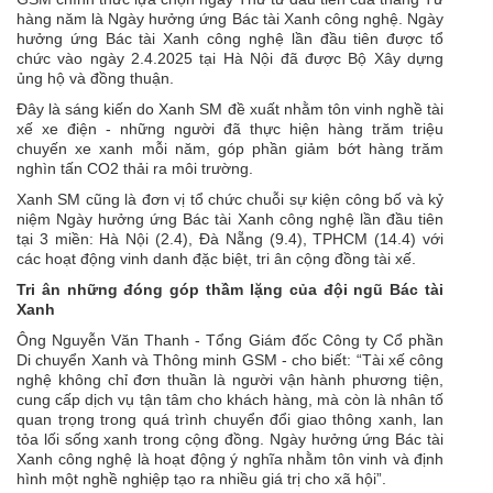
hàng năm là Ngày hưởng ứng Bác tài Xanh công nghệ. Ngày
hưởng ứng Bác tài Xanh công nghệ lần đầu tiên được tổ
chức vào ngày 2.4.2025 tại Hà Nội đã được Bộ Xây dựng
ủng hộ và đồng thuận.
Đây là sáng kiến do Xanh SM đề xuất nhằm tôn vinh nghề tài
xế xe điện - những người đã thực hiện hàng trăm triệu
chuyến xe xanh mỗi năm, góp phần giảm bớt hàng trăm
nghìn tấn CO2 thải ra môi trường.
Xanh SM cũng là đơn vị tổ chức chuỗi sự kiện công bố và kỷ
niệm Ngày hưởng ứng Bác tài Xanh công nghệ lần đầu tiên
tại 3 miền: Hà Nội (2.4), Đà Nẵng (9.4), TPHCM (14.4) với
các hoạt động vinh danh đặc biệt, tri ân cộng đồng tài xế.
Tri ân những đóng góp thầm lặng của đội ngũ Bác tài
Xanh
Ông Nguyễn Văn Thanh - Tổng Giám đốc Công ty Cổ phần
Di chuyển Xanh và Thông minh GSM - cho biết: “Tài xế công
nghệ không chỉ đơn thuần là người vận hành phương tiện,
cung cấp dịch vụ tận tâm cho khách hàng, mà còn là nhân tố
quan trọng trong quá trình chuyển đổi giao thông xanh, lan
tỏa lối sống xanh trong cộng đồng. Ngày hưởng ứng Bác tài
Xanh công nghệ là hoạt động ý nghĩa nhằm tôn vinh và định
hình một nghề nghiệp tạo ra nhiều giá trị cho xã hội”.