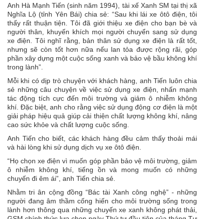
Anh Hà Mạnh Tiến (sinh năm 1994), tài xế Xanh SM tại thị xã
Nghĩa Lộ (tỉnh Yên Bái) chia sẻ: “Sau khi lái xe ôtô điện, tôi
thấy rất thuận tiện. Tôi đã giới thiệu xe điện cho bạn bè và
người thân, khuyến khích mọi người chuyển sang sử dụng
xe điện. Tôi nghĩ rằng, bản thân sử dụng xe điện là rất tốt,
nhưng sẽ còn tốt hơn nữa nếu lan tỏa được rộng rãi, góp
phần xây dựng một
cuộc sống xanh
và bảo vệ bầu không khí
trong lành”.
Mỗi khi có dịp trò chuyện với khách hàng, anh Tiến luôn chia
sẻ những câu chuyện về việc sử dụng xe điện, nhấn mạnh
tác động tích cực đến môi trường và giảm ô nhiễm không
khí. Đặc biệt, anh cho rằng việc sử dụng động cơ điện là một
giải pháp hiệu quả giúp cải thiện chất lượng không khí, nâng
cao sức khỏe và chất lượng cuộc sống.
Anh Tiến cho biết, các khách hàng đều cảm thấy thoải mái
và hài lòng khi sử dụng dịch vụ xe ôtô điện.
“Họ chọn xe điện vì muốn góp phần bảo vệ môi trường, giảm
ô nhiễm không khí, tiếng ồn và mong muốn có những
chuyến đi êm ái”, anh Tiến chia sẻ.
Nhằm tri ân cộng đồng “Bác tài Xanh công nghệ” - những
người đang âm thầm cống hiến cho môi trường sống trong
lành hơn thông qua những chuyến xe xanh không phát thải,
GSM chính thức lựa chọn ngày Thứ tư đầu tiên của tháng Tư