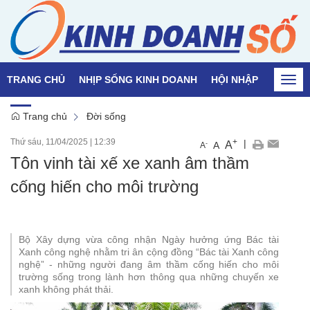
TRANG CHỦ
NHỊP SỐNG KINH DOANH
HỘI NHẬP
QUỐC T
Togg
navi
Trang chủ
Đời sống
Thứ sáu, 11/04/2025
|
12:39
+
|
A
-
A
A
Tôn vinh tài xế xe xanh âm thầm
cống hiến cho môi trường
Bộ Xây dựng vừa công nhận Ngày hưởng ứng Bác tài
Xanh công nghệ nhằm tri ân cộng đồng “Bác tài Xanh công
nghệ” - những người đang âm thầm cống hiến cho môi
trường sống trong lành hơn thông qua những chuyến xe
xanh không phát thải.