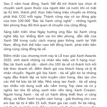
Sau 2 năm hoạt động, Xanh SM đã trở thành lựa chọn di
chuyển xanh quen thuộc của người dân cả nước khi có mặt
tại 61 tỉnh, thành phố, thực hiện hàng triệu chuyến xe không
phát thải CO2 mỗi ngày. Thành công này có sự đóng góp
của hơn 100.000 “Bác tài Xanh công nghệ” - những người
tiên phong thay đổi thói quen di chuyển của cộng đồng.
Sáng kiến triển khai Ngày hưởng ứng Bác tài Xanh công
nghệ tiếp tục khẳng định vai trò tiên phong, dẫn dắt của
Xanh SM trong cuộc cách mạng giao thông xanh tại Việt
Nam, đồng thời thể hiện cam kết đồng hành, phát triển bền
vững cùng cộng đồng tài xế.
Điểm nhấn của chương trình này là Lễ trao giải Xanh Awards
2025, vinh danh những cá nhân tiêu biểu với 5 hạng mục:
Bác tài Xanh xuất sắc - dành cho 100 tài xế có thành tích nổi
bật theo doanh số, điểm đánh giá của khách hàng và tỷ lệ
nhận chuyến; Người giữ lửa Xanh - tài xế gắn bó từ những
ngày đầu thành lập và luôn truyền cảm hứng, đào tạo cho
các thế hệ bác tài kế tiếp; Nhà sáng tạo Xanh - tài xế sáng
tạo nhiều nội dung xuất sắc nằm trong Top view và có ý
nghĩa lan tỏa lối sống xanh trên nền tảng Xanh Creator;
Người hùng Xanh - tài xế có hành động thiết thực vì cộng
đồng; và Mầm Xanh truyền cảm hứng - giải thưởng cho con
em bác tài từ 4 đến 15 tuổi, tham gia các cuộc thi tài năng,