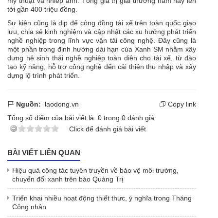
mỹ thuật và nhiếp ảnh. Tổng giá trị giải thưởng năm nay lên
tới gần 400 triệu đồng.
Sự kiện cũng là dịp để cộng đồng tài xế trên toàn quốc giao
lưu, chia sẻ kinh nghiệm và cập nhật các xu hướng phát triển
nghề nghiệp trong lĩnh vực vận tải công nghệ. Đây cũng là
một phần trong định hướng dài hạn của Xanh SM nhằm xây
dựng hệ sinh thái nghề nghiệp toàn diện cho tài xế, từ đào
tạo kỹ năng, hỗ trợ công nghệ đến cải thiện thu nhập và xây
dựng lộ trình phát triển.
Nguồn:
laodong.vn
Copy link
Tổng số điểm của bài viết là:
0
trong
0
đánh giá
Click để đánh giá bài viết
BÀI VIẾT LIÊN QUAN
Hiệu quả công tác tuyên truyền về bảo vệ môi trường,
chuyển đổi xanh trên báo Quảng Trị
Triển khai nhiều hoạt động thiết thực, ý nghĩa trong Tháng
Công nhân