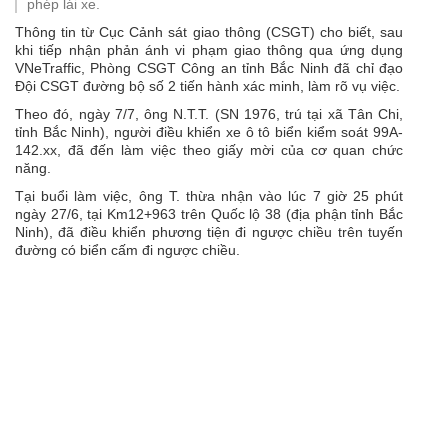
phép lái xe.
Thông tin từ Cục Cảnh sát giao thông (CSGT) cho biết, sau
khi tiếp nhận phản ánh vi phạm giao thông qua ứng dụng
VNeTraffic, Phòng CSGT Công an tỉnh Bắc Ninh đã chỉ đạo
Đội CSGT đường bộ số 2 tiến hành xác minh, làm rõ vụ việc.
Theo đó, ngày 7/7, ông N.T.T. (SN 1976, trú tại xã Tân Chi,
tỉnh Bắc Ninh), người điều khiển xe ô tô biển kiểm soát 99A-
142.xx, đã đến làm việc theo giấy mời của cơ quan chức
năng.
Tại buổi làm việc, ông T. thừa nhận vào lúc 7 giờ 25 phút
ngày 27/6, tại Km12+963 trên Quốc lộ 38 (địa phận tỉnh Bắc
Ninh), đã điều khiển phương tiện đi ngược chiều trên tuyến
đường có biển cấm đi ngược chiều.