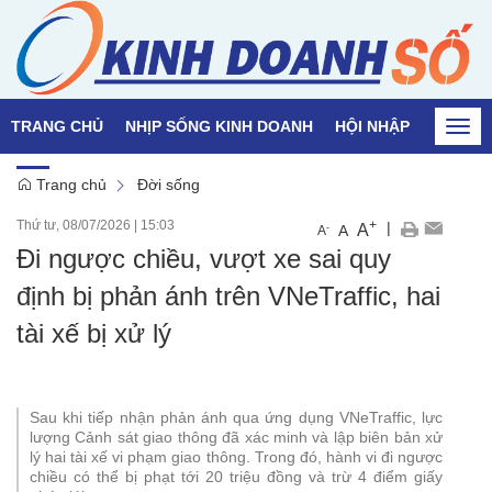
TRANG CHỦ
NHỊP SỐNG KINH DOANH
HỘI NHẬP
QUỐC T
Togg
navi
Trang chủ
Đời sống
Thứ tư, 08/07/2026
|
15:03
+
|
A
-
A
A
Đi ngược chiều, vượt xe sai quy
định bị phản ánh trên VNeTraffic, hai
tài xế bị xử lý
Sau khi tiếp nhận phản ánh qua ứng dụng VNeTraffic, lực
lượng Cảnh sát giao thông đã xác minh và lập biên bản xử
lý hai tài xế vi phạm giao thông. Trong đó, hành vi đi ngược
chiều có thể bị phạt tới 20 triệu đồng và trừ 4 điểm giấy