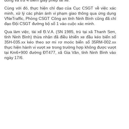
đồng và trừ 4 điểm giấy phép lái xe.
Cùng với đó, thực hiện chỉ đạo của Cục CSGT về việc xác
minh, xử lý các phản ánh vi phạm giao thông qua ứng dụng
VNeTraffic, Phòng CSGT Công an tỉnh Ninh Bình cũng đã chỉ
đạo Đội CSGT đường bộ số 1 vào cuộc xác minh.
Qua làm việc, tài xế Đ.V.A. (SN 1985, trú tại xã Thanh Sơn,
tỉnh Ninh Bình) thừa nhận đã điều khiển xe đầu kéo biển số
35H-035.xx kéo theo sơ mi rơ moóc biển số 35RM-002.xx
thực hiện hành vi vượt xe trong trường hợp không được vượt
tại Km6+900 đường ĐT477, xã Gia Vân, tỉnh Ninh Bình vào
ngày 17/6.