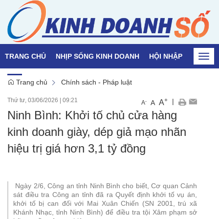
TRANG CHỦ
NHỊP SỐNG KINH DOANH
HỘI NHẬP
QUỐC T
Togg
navi
Trang chủ
Chính sách - Pháp luật
Thứ tư, 03/06/2026
|
09:21
+
|
A
-
A
A
Ninh Bình: Khởi tố chủ cửa hàng
kinh doanh giày, dép giả mạo nhãn
hiệu trị giá hơn 3,1 tỷ đồng
Ngày 2/6, Công an tỉnh Ninh Bình cho biết, Cơ quan Cảnh
sát điều tra Công an tỉnh đã ra Quyết định khởi tố vụ án,
khởi tố bị can đối với Mai Xuân Chiến (SN 2001, trú xã
Khánh Nhạc, tỉnh Ninh Bình) để điều tra tội Xâm phạm sở