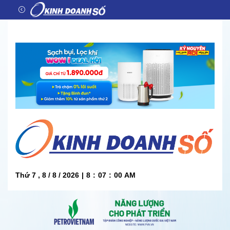
Thứ 7 , 8 / 8 / 2026
|
8
:
07
:
00
AM