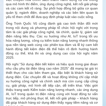
qua mô hình thí điểm, ứng dụng công nghệ, kết nối giải pháp
và các cam kết rõ ràng. Sự phối hợp đồng bộ giữa cơ quan
quản lý, ngành điện, doanh nghiệp và các bên liên quan là
yếu tố then chốt để đưa quy định pháp luật vào cuộc sống.
Ông Trịnh Quốc Vũ cũng đánh giá cao tinh thần đổi mới
trong nội dung và phương pháp tổ chức hội nghị với trọng
tâm là các giải pháp công nghệ, tài chính, quản lý, giám sát
điện năng tiêu thụ. Các xu hướng như AI, IoT trong tối ưu
hóa năng lượng, công cụ kiểm toán năng lượng nhanh thông
qua nền tảng web cùng các phiên tọa đàm và lễ ký cam kết
hành động tiết kiệm điện đã thể hiện rõ định hướng hành
động cụ thể, khả thi và ứng dụng cao của hội nghị năm
2025.
Hội nghị “Sử dụng điện tiết kiệm và hiệu quả trong giai đoạn
nhu cầu phụ tải điện tăng cao năm 2025” đã mang lại giá trị
thiết thực cho các bên tham gia, đặc biệt là khách hàng sử
dụng điện. Các chuyên đề và hoạt động không chỉ cập nhật
xu hướng công nghệ và chính sách mà còn cung cấp công
cụ, giải pháp, mô hình dễ tiếp cận, dễ triển khai. Việc giới
thiệu trang web Kiểm toán năng lượng nhanh, các ứng dụng
AI, IoT trong quản trị điện năng cùng với hoạt động tư vấn
trực tiếp, mô phỏng thực tế, kết nối giải pháp – khách hàng
đã giúp khách hàng sử dụng điện thấy ngay tiềm năng và cơ