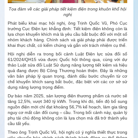
Tọa đàm về các giải pháp tiết kiệm điện trong khuôn khổ hội
nghị
Phát biểu khai mạc hội nghị, ông Trịnh Quốc Vũ, Phó Cục
trưởng Cục Điện lực khẳng định: Tiết kiệm điện không còn là
lựa chọn khuyến khích mà là yêu cầu bắt buộc đối với một số
nhóm khách hàng. Chính sách và giải pháp phải được triển
khai thực chất, có kiểm chứng và gắn với trách nhiệm cụ thể.
Hội nghị diễn ra trong bối cảnh Luật Điện lực sửa đổi số
61/2024/QH15 vừa được Quốc hội thông qua, cùng với dự
thảo Luật sửa đổi Luật Sử dụng năng lượng tiết kiệm và hiệu
quả đang được Bộ Công Thương hoàn thiện. Đây là những
văn bản pháp lý quan trọng, đánh dấu bước chuyển từ cơ
chế khuyến khích sang bắt buộc, đặc biệt với các cơ sở sử
dụng năng lượng trọng điểm.
Dự báo năm 2025, sản lượng điện thương phẩm cả nước sẽ
tăng 12,5%, vượt 340 tỷ kWh. Trong khi đó, tiến độ bổ sung
nguồn điện mới chỉ đạt khoảng 56,7% kế hoạch, làm gia tăng
nguy cơ mất cân đối cung – cầu. Trong bối cảnh này, quản lý
phụ tải chủ động không còn là lựa chọn mà đã trở thành yêu
cầu tất yếu.
Theo ông Trịnh Quốc Vũ, hội nghị có ý nghĩa thiết thực trong
việc chuyển hóa chính sách thành hành động cụ thể thông