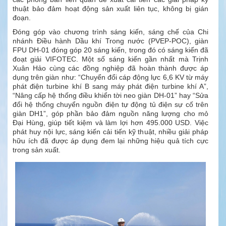
thuật bảo đảm hoạt động sản xuất liên tục, không bị gián
đoạn.
Đóng góp vào chương trình sáng kiến, sáng chế của Chi
nhánh Điều hành Dầu khí Trong nước (PVEP-POC), giàn
FPU DH-01 đóng góp 20 sáng kiến, trong đó có sáng kiến đã
đoạt giải VIFOTEC. Một số sáng kiến gần nhất mà Trịnh
Xuân Hảo cùng các đồng nghiệp đã hoàn thành được áp
dụng trên giàn như: “Chuyển đổi cáp động lực 6,6 KV từ máy
phát điện turbine khí B sang máy phát điện turbine khí A”,
“Nâng cấp hệ thống điều khiển tời neo giàn DH-01” hay “Sửa
đổi hệ thống chuyển nguồn điện tự động tủ điện sự cố trên
giàn DH1”, góp phần bảo đảm nguồn năng lượng cho mỏ
Đại Hùng, giúp tiết kiệm và làm lợi hơn 495.000 USD. Việc
phát huy nội lực, sáng kiến cải tiến kỹ thuật, nhiều giải pháp
hữu ích đã được áp dụng đem lại những hiệu quả tích cực
trong sản xuất.