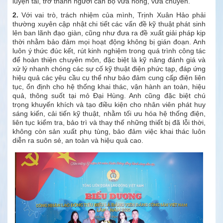
luyện tài, trở thành người cán bộ vừa hồng, vừa chuyên.
2.
Với vai trò, trách nhiệm của mình, Trịnh Xuân Hảo phải
thường xuyên cập nhật chi tiết các vấn đề kỹ thuật phát sinh
lên ban lãnh đạo giàn, cũng như đưa ra đề xuất giải pháp kịp
thời nhằm bảo đảm mọi hoạt động không bị gián đoạn. Anh
luôn ý thức đúc kết, rút kinh nghiệm trong quá trình công tác
để hoàn thiện chuyên môn, đặc biệt là kỹ năng đánh giá và
xử lý nhanh chóng các sự cố kỹ thuật điện phức tạp, đáp ứng
hiệu quả các yêu cầu cụ thể như bảo đảm cung cấp điện liên
tục, ổn định cho hệ thống khai thác, vận hành an toàn, hiệu
quả, thông suốt tại mỏ Đại Hùng. Anh cũng đặc biệt chú
trọng khuyến khích và tạo điều kiện cho nhân viên phát huy
sáng kiến, cải tiến kỹ thuật, nhằm tối ưu hóa hệ thống điện,
liên tục kiểm tra, bảo trì và thay thế những thiết bị đã lỗi thời,
không còn sản xuất phụ tùng, bảo đảm việc khai thác luôn
diễn ra suôn sẻ, an toàn và hiệu quả cao.