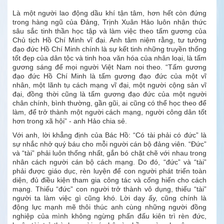
Là một người lao động dầu khí tận tâm, hơn hết còn đứng
trong hàng ngũ của Đảng, Trịnh Xuân Hảo luôn nhận thức
sâu sắc tinh thần học tập và làm việc theo tấm gương của
Chủ tịch Hồ Chí Minh vĩ đại. Anh tâm niệm rằng, tư tưởng
đạo đức Hồ Chí Minh chính là sự kết tinh những truyền thống
tốt đẹp của dân tộc và tinh hoa văn hóa của nhân loại, là tấm
gương sáng để mọi người Việt Nam noi theo. “Tấm gương
đạo đức Hồ Chí Minh là tấm gương đạo đức của một vĩ
nhân, một lãnh tụ cách mạng vĩ đại, một người cộng sản vĩ
đại, đồng thời cũng là tấm gương đạo đức của một người
chân chính, bình thường, gần gũi, ai cũng có thể học theo để
làm, để trở thành một người cách mạng, người công dân tốt
hơn trong xã hội” - anh Hảo chia sẻ.
Với anh, lời khẳng định của Bác Hồ: “Có tài phải có đức” là
sự nhắc nhở quý báu cho mỗi người cán bộ đảng viên. “Đức”
và “tài” phải luôn thống nhất, gắn bó chặt chẽ với nhau trong
nhân cách người cán bộ cách mạng. Do đó, “đức” và “tài”
phải được giáo dục, rèn luyện để con người phát triển toàn
diện, đủ điều kiện tham gia công tác và cống hiến cho cách
mạng. Thiếu “đức” con người trở thành vô dụng, thiếu “tài”
người ta làm việc gì cũng khó. Lời dạy ấy, cũng chính là
động lực mạnh mẽ thôi thúc anh cùng những người đồng
nghiệp của mình không ngừng phấn đấu kiên trì rèn đức,