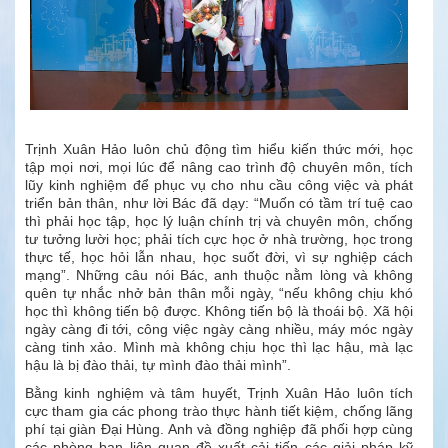
Trịnh Xuân Hảo luôn chủ động tìm hiểu kiến thức mới, học
tập mọi nơi, mọi lúc để nâng cao trình độ chuyên môn, tích
lũy kinh nghiệm để phục vụ cho nhu cầu công việc và phát
triển bản thân, như lời Bác đã dạy: “Muốn có tầm trí tuệ cao
thì phải học tập, học lý luận chính trị và chuyên môn, chống
tư tưởng lười học; phải tích cực học ở nhà trường, học trong
thực tế, học hỏi lẫn nhau, học suốt đời, vì sự nghiệp cách
mạng”. Những câu nói Bác, anh thuộc nằm lòng và không
quên tự nhắc nhở bản thân mỗi ngày, “nếu không chịu khó
học thì không tiến bộ được. Không tiến bộ là thoái bộ. Xã hội
ngày càng đi tới, công việc ngày càng nhiều, máy móc ngày
càng tinh xảo. Mình mà không chịu học thì lạc hậu, mà lạc
hậu là bị đào thải, tự mình đào thải mình”.
Bằng kinh nghiệm và tâm huyết, Trịnh Xuân Hảo luôn tích
cực tham gia các phong trào thực hành tiết kiệm, chống lãng
phí tại giàn Đại Hùng. Anh và đồng nghiệp đã phối hợp cùng
các phòng ban liên quan đề xuất cải tiến các giải pháp kỹ