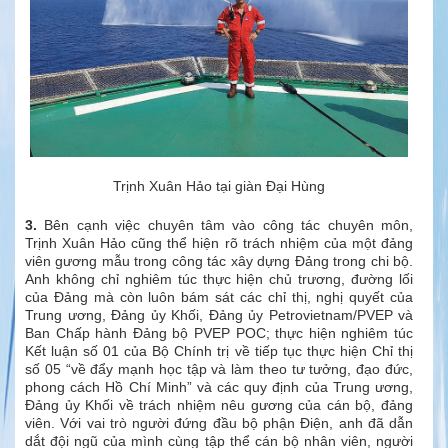
Trịnh Xuân Hảo tại giàn Đại Hùng
3.
Bên cạnh việc chuyên tâm vào công tác chuyên môn,
Trịnh Xuân Hảo cũng thể hiện rõ trách nhiệm của một đảng
viên gương mẫu trong công tác xây dựng Đảng trong chi bộ.
Anh không chỉ nghiêm túc thực hiện chủ trương, đường lối
của Đảng mà còn luôn bám sát các chỉ thị, nghị quyết của
Trung ương, Đảng ủy Khối, Đảng ủy Petrovietnam/PVEP và
Ban Chấp hành Đảng bộ PVEP POC; thực hiện nghiêm túc
Kết luận số 01 của Bộ Chính trị về tiếp tục thực hiện Chỉ thị
số 05 “về đẩy mạnh học tập và làm theo tư tưởng, đạo đức,
phong cách Hồ Chí Minh” và các quy định của Trung ương,
Đảng ủy Khối về trách nhiệm nêu gương của cán bộ, đảng
viên. Với vai trò người đứng đầu bộ phận Điện, anh đã dẫn
dắt đội ngũ của mình cùng tập thể cán bộ nhân viên, người