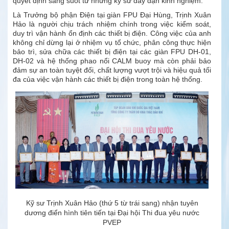
quyết định sáng suốt từ những kỹ sư dày dạn kinh nghiệm.
Là Trưởng bộ phận Điện tại giàn FPU Đại Hùng, Trịnh Xuân
Hảo là người chịu trách nhiệm chính trong việc kiểm soát,
duy trì vận hành ổn định các thiết bị điện. Công việc của anh
không chỉ dừng lại ở nhiệm vụ tổ chức, phân công thực hiện
bảo trì, sửa chữa các thiết bị điện tại các giàn FPU DH-01,
DH-02 và hệ thống phao nổi CALM buoy mà còn phải bảo
đảm sự an toàn tuyệt đối, chất lượng vượt trội và hiệu quả tối
đa của việc vận hành các thiết bị điện trong toàn hệ thống.
Kỹ sư Trịnh Xuân Hảo (thứ 5 từ trái sang) nhận tuyên
dương điển hình tiên tiến tại Đại hội Thi đua yêu nước
PVEP