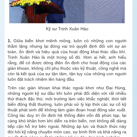
Kỹ sư Trịnh Xuân Hảo
1.
Giữa biển khơi mênh mông, luôn có những con người
thầm lặng nhưng lại đóng vai trò quyết định đối với sự an
toàn, ổn định và hiệu quả của hoạt động khai thác dầu khí.
Trịnh Xuân Hảo là một trong số đó. Hơn ai hết, anh hiểu
rằng, để có được dòng điện ổn định cho hoạt động của các
giàn khoan, không chỉ phụ thuộc vào kỹ thuật, công nghệ mà
còn là kết quả của sự tận tâm, tận tụy của những con người
luôn đặt trách nhiệm lên hàng đầu.
Trên các giàn khoan khai thác ngoài khơi như Đại Hùng,
những người kỹ sư dầu khí luôn phải đối diện với rất nhiều
thử thách đặc thù: môi trường làm việc khắc nghiệt, thời tiết
biến động thất thường, luôn phải xử lý kịp thời các sự cố kỹ
thuật phát sinh để không làm gián đoạn hoạt động sản xuất.
Công tác duy trì ổn định hệ thống điện vốn đã phức tạp, lại
càng khó khăn hơn khi diễn ra trên biển, nơi không dễ dàng
tiếp cận hỗ trợ bên ngoài. Những áp lực và thách thức này
đòi hỏi kỹ năng chuyên môn cao, sự bình tĩnh và khả năng ra