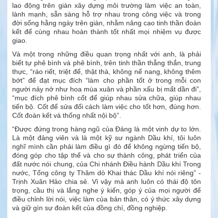
lao động trên giàn xây dựng môi trường làm việc an toàn,
lành mạnh, sẵn sàng hỗ trợ nhau trong công việc và trong
đời sống hằng ngày trên giàn, nhằm nâng cao tinh thần đoàn
kết để cùng nhau hoàn thành tốt nhất mọi nhiệm vụ được
giao.
Và một trong những điều quan trọng nhất với anh, là phải
biết tự phê bình và phê bình, trên tinh thần thẳng thắn, trung
thực, “ráo riết, triệt để, thật thà, không nể nang, không thêm
bớt” để đạt mục đích “làm cho phần tốt ở trong mỗi con
người nảy nở như hoa mùa xuân và phần xấu bị mất dần đi”,
“mục đích phê bình cốt để giúp nhau sửa chữa, giúp nhau
tiến bộ. Cốt để sửa đổi cách làm việc cho tốt hơn, đúng hơn.
Cốt đoàn kết và thống nhất nội bộ”.
“Được đứng trong hàng ngũ của Đảng là một vinh dự to lớn.
Là một đảng viên và là một kỹ sư ngành Dầu khí, tôi luôn
nghĩ mình cần phải làm điều gì đó để không ngừng tiến bộ,
đóng góp cho tập thể và cho sự thành công, phát triển của
đất nước nói chung, của Chi nhánh Điều hành Dầu khí Trong
nước, Tổng công ty Thăm dò Khai thác Dầu khí nói riêng” -
Trịnh Xuân Hảo chia sẻ. Vì vậy mà anh luôn có thái độ tôn
trọng, cầu thị và lắng nghe ý kiến, góp ý của mọi người để
điều chỉnh lời nói, việc làm của bản thân, có ý thức xây dựng
và giữ gìn sự đoàn kết của đồng chí, đồng nghiệp.