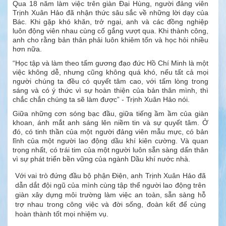
Qua 18 năm làm việc trên giàn Đại Hùng, người đảng viên
Trịnh Xuân Hảo đã nhận thức sâu sắc về những lời dạy của
Bác. Khi gặp khó khăn, trở ngại, anh và các đồng nghiệp
luôn động viên nhau cùng cố gắng vượt qua. Khi thành công,
anh cho rằng bản thân phải luôn khiêm tốn và học hỏi nhiều
hơn nữa.
“Học tập và làm theo tấm gương đạo đức Hồ Chí Minh là một
việc không dễ, nhưng cũng không quá khó, nếu tất cả mọi
người chúng ta đều có quyết tâm cao, với tấm lòng trong
sáng và có ý thức vì sự hoàn thiện của bản thân mình, thì
chắc chắn chúng ta sẽ làm được” - Trịnh Xuân Hảo nói.
Giữa những cơn sóng bạc đầu, giữa tiếng ầm ầm của giàn
khoan, ánh mắt anh sáng lên niềm tin và sự quyết tâm. Ở
đó, có tinh thần của một người đảng viên mẫu mực, có bản
lĩnh của một người lao động dầu khí kiên cường. Và quan
trọng nhất, có trái tim của một người luôn sẵn sàng dấn thân
vì sự phát triển bền vững của ngành Dầu khí nước nhà.
Với vai trò đứng đầu bộ phận Điện, anh Trịnh Xuân Hảo đã
dẫn dắt đội ngũ của mình cùng tập thể người lao động trên
giàn xây dựng môi trường làm việc an toàn, sẵn sàng hỗ
trợ nhau trong công việc và đời sống, đoàn kết để cùng
hoàn thành tốt mọi nhiệm vụ.