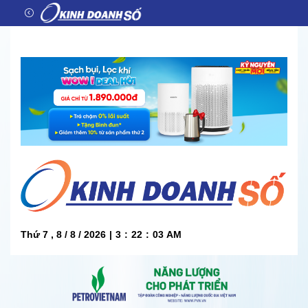
Thứ 7 , 8 / 8 / 2026
|
3
:
22
:
04
AM