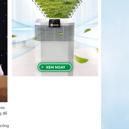
ước
g để
 công