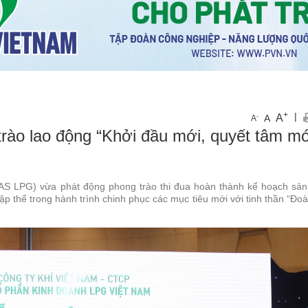
+
|
A
-
A
A
ào lao động “Khởi đầu mới, quyết tâm mớ
S LPG) vừa phát động phong trào thi đua hoàn thành kế hoạch sản
 thể trong hành trình chinh phục các mục tiêu mới với tinh thần “Đoà