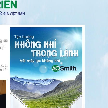
i”
 xuất
n kết