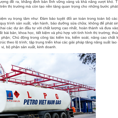
lượng đề ra, khẳng định bản lĩnh vững vàng và khả năng vượt khó. 
trên thị trường mà còn tạo nền tảng quan trọng cho những bước phát 
m vụ trọng tâm như: Đảm bảo tuyệt đối an toàn trong toàn bộ các
 quy trình sản xuất, vận hành, bảo dưỡng sửa chữa; không để phát si
khai các dự án đầu tư với chất lượng cao nhất, hoàn thành và đưa vào
 bài bản, khoa học, tiết kiệm và phù hợp với tình hình thị trường; thú
 phận; Chủ động trong công tác kiểm tra, kiểm soát, nâng cao chất 
 trúc theo lộ trình; tập trung triển khai các giải pháp tăng năng suất la
 vị, bộ phận sản xuất, kinh doanh.