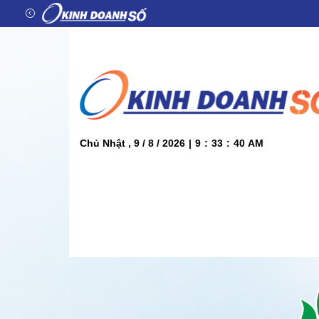
Chủ Nhật , 9 / 8 / 2026
|
9
:
33
:
42
AM