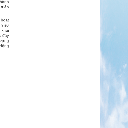
Thành
triển
 hoạt
nh sự
 khai
c đẩy
lượng
o động