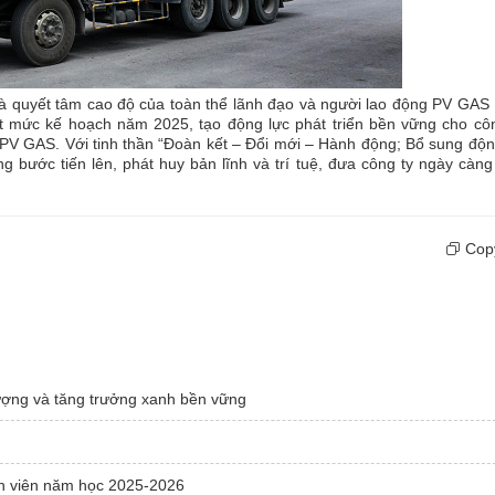
 và quyết tâm cao độ của toàn thể lãnh đạo và người lao động PV GAS
 mức kế hoạch năm 2025, tạo động lực phát triển bền vững cho côn
PV GAS. Với tinh thần “Đoàn kết – Đổi mới – Hành động; Bổ sung độn
 bước tiến lên, phát huy bản lĩnh và trí tuệ, đưa công ty ngày càng
Copy
lượng và tăng trưởng xanh bền vững
nh viên năm học 2025-2026