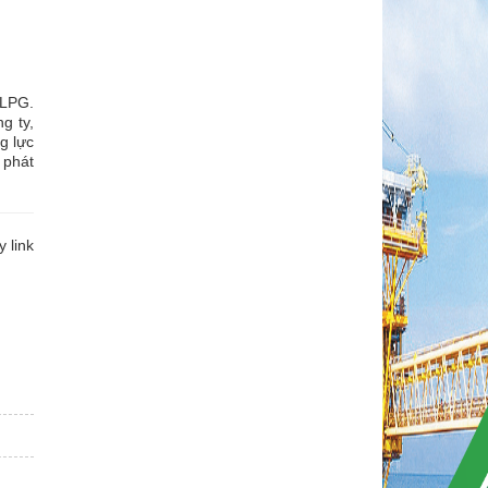
 LPG.
g ty,
g lực
 phát
 link