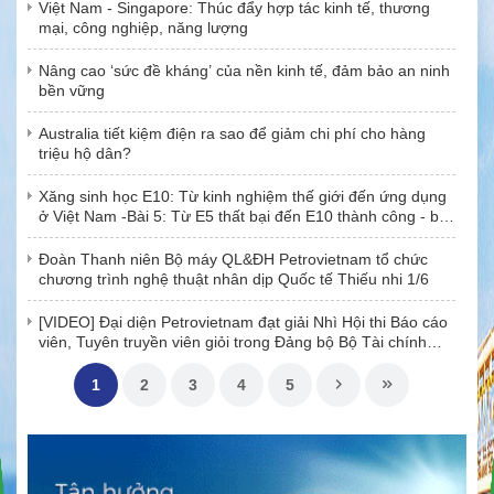
Việt Nam - Singapore: Thúc đẩy hợp tác kinh tế, thương
mại, công nghiệp, năng lượng
Nâng cao ‘sức đề kháng’ của nền kinh tế, đảm bảo an ninh
bền vững
Australia tiết kiệm điện ra sao để giảm chi phí cho hàng
triệu hộ dân?
Xăng sinh học E10: Từ kinh nghiệm thế giới đến ứng dụng
ở Việt Nam -Bài 5: Từ E5 thất bại đến E10 thành công - bài
học niềm tin
Đoàn Thanh niên Bộ máy QL&ĐH Petrovietnam tổ chức
chương trình nghệ thuật nhân dịp Quốc tế Thiếu nhi 1/6
[VIDEO] Đại diện Petrovietnam đạt giải Nhì Hội thi Báo cáo
viên, Tuyên truyền viên giỏi trong Đảng bộ Bộ Tài chính
năm 2026
1
2
3
4
5