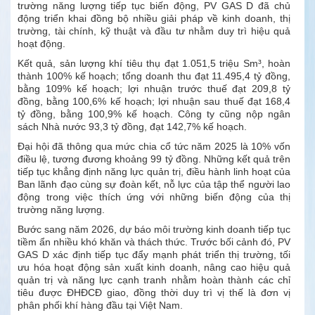
trường năng lượng tiếp tục biến động, PV GAS D đã chủ
động triển khai đồng bộ nhiều giải pháp về kinh doanh, thị
trường, tài chính, kỹ thuật và đầu tư nhằm duy trì hiệu quả
hoạt động.
Kết quả, sản lượng khí tiêu thụ đạt 1.051,5 triệu Sm³, hoàn
thành 100% kế hoạch; tổng doanh thu đạt 11.495,4 tỷ đồng,
bằng 109% kế hoạch; lợi nhuận trước thuế đạt 209,8 tỷ
đồng, bằng 100,6% kế hoạch; lợi nhuận sau thuế đạt 168,4
tỷ đồng, bằng 100,9% kế hoạch. Công ty cũng nộp ngân
sách Nhà nước 93,3 tỷ đồng, đạt 142,7% kế hoạch.
Đại hội đã thông qua mức chia cổ tức năm 2025 là 10% vốn
điều lệ, tương đương khoảng 99 tỷ đồng. Những kết quả trên
tiếp tục khẳng định năng lực quản trị, điều hành linh hoạt của
Ban lãnh đạo cùng sự đoàn kết, nỗ lực của tập thể người lao
động trong việc thích ứng với những biến động của thị
trường năng lượng.
Bước sang năm 2026, dự báo môi trường kinh doanh tiếp tục
tiềm ẩn nhiều khó khăn và thách thức. Trước bối cảnh đó, PV
GAS D xác định tiếp tục đẩy mạnh phát triển thị trường, tối
ưu hóa hoạt động sản xuất kinh doanh, nâng cao hiệu quả
quản trị và năng lực cạnh tranh nhằm hoàn thành các chỉ
tiêu được ĐHĐCĐ giao, đồng thời duy trì vị thế là đơn vị
phân phối khí hàng đầu tại Việt Nam.