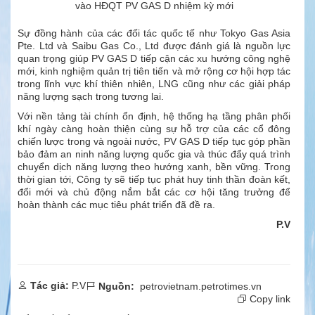
vào HĐQT PV GAS D nhiệm kỳ mới
Sự đồng hành của các đối tác quốc tế như Tokyo Gas Asia
Pte. Ltd và Saibu Gas Co., Ltd được đánh giá là nguồn lực
quan trọng giúp PV GAS D tiếp cận các xu hướng công nghệ
mới, kinh nghiệm quản trị tiên tiến và mở rộng cơ hội hợp tác
trong lĩnh vực khí thiên nhiên, LNG cũng như các giải pháp
năng lượng sạch trong tương lai.
Với nền tảng tài chính ổn định, hệ thống hạ tầng phân phối
khí ngày càng hoàn thiện cùng sự hỗ trợ của các cổ đông
chiến lược trong và ngoài nước, PV GAS D tiếp tục góp phần
bảo đảm an ninh năng lượng quốc gia và thúc đẩy quá trình
chuyển dịch năng lượng theo hướng xanh, bền vững. Trong
thời gian tới, Công ty sẽ tiếp tục phát huy tinh thần đoàn kết,
đổi mới và chủ động nắm bắt các cơ hội tăng trưởng để
hoàn thành các mục tiêu phát triển đã đề ra.
P.V
Tác giả:
P.V
Nguồn:
petrovietnam.petrotimes.vn
Copy link