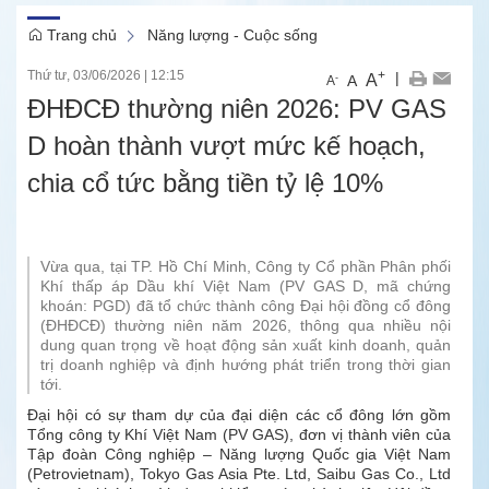
Trang chủ
Năng lượng - Cuộc sống
Thứ tư, 03/06/2026
|
12:15
+
|
A
-
A
A
ĐHĐCĐ thường niên 2026: PV GAS
D hoàn thành vượt mức kế hoạch,
chia cổ tức bằng tiền tỷ lệ 10%
Vừa qua, tại TP. Hồ Chí Minh, Công ty Cổ phần Phân phối
Khí thấp áp Dầu khí Việt Nam (PV GAS D, mã chứng
khoán: PGD) đã tổ chức thành công Đại hội đồng cổ đông
(ĐHĐCĐ) thường niên năm 2026, thông qua nhiều nội
dung quan trọng về hoạt động sản xuất kinh doanh, quản
trị doanh nghiệp và định hướng phát triển trong thời gian
tới.
Đại hội có sự tham dự của đại diện các cổ đông lớn gồm
Tổng công ty Khí Việt Nam (PV GAS), đơn vị thành viên của
Tập đoàn Công nghiệp – Năng lượng Quốc gia Việt Nam
(Petrovietnam), Tokyo Gas Asia Pte. Ltd, Saibu Gas Co., Ltd