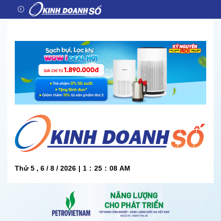
Thứ 5 , 6 / 8 / 2026
|
1
:
25
:
09
AM